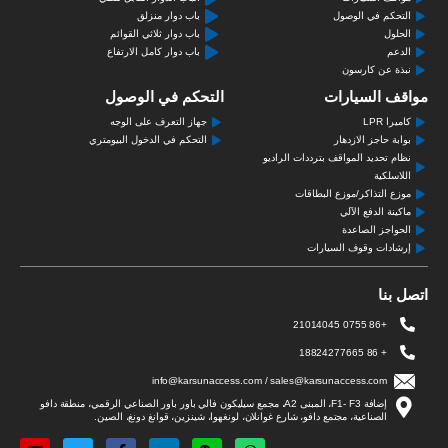
التحكم في الوصول
باب دوار منزلق
الحلول
باب دوار ثلاثي القوائم
الدعم
باب دوار كامل الارتفاع
نبذة عن كارسون
مواقف السيارات
التحكم في الوصول
كاميرا LPR
جهاز التعرف على الوجه
بوابة حاجز الازدهار
التحكم في الدخول البيومتري
نظام تحديد المواقف بترددات الراديو
اللاسلكية
موزع التذاكر/موزع البطاقات
ماكينة الدفع الآلي
الحواجز الصاعدة
إرشادات وقوف السيارات
اتصل بنا
+86 0755 21014045
+ 86 18824277665
info@karsunaccess.com / sales@karsunaccess.com
إضافة F1- F3، المبنى A2، مجمع سيليكون فالي باور باور الصناعي الرقمي، منطقة دافو
الصناعية، مجتمع دافو، شارع غوانلان، لونغهوا، شينزين، قوانغ دونغ، الصين.