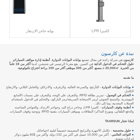
كاميرا LPR
بوابة حاجز الازدهار
نبذة عن كارسون
كارسون
هي شركة رائدة في مجال تصنيع
بوابات البوابات الدوارة
,
أنظمة إدارة مواقف السيارات
و
حلول التحكم في الدخول الذكية
في الصين. يقع مقرنا الرئيسي في شنتشن، لدينا
أكثر من 18 عاماً
من الخبرة
, a
20,000㎡ مصنع
,
أكثر من 300 موظف
و
أكثر من 100 براءة اختراع تكنولوجية.
ما نقدمه
●
بوابات البوابات الدوارة
- التأرجح، والسرعة العالية، والرفرف، والانزلاق، والحامل الثلاثي، والارتفاع
الكامل.
●
التحكم في الوصول
- تمرير بطاقة RFID، والتعرف على الوجه، والتعرف على بصمات الأصابع
البيومترية، والمسح الضوئي لرمز الاستجابة السريعة/رمز الباركود، والتحكم في الدخول باستخدام
العملات المعدنية، وما إلى ذلك.
●
أنظمة وقوف السيارات
- كاميرا LPR، وحاجز ذراع اليد، وحواجز الارتداد، والحواجز الصاعدة،
والدفع التلقائي، وموزع التذاكر/ البطاقات، وموقف السيارات بتقنية RFID، وتوجيه وقوف السيارات.
لماذا تختار KARSUN؟
●
حلول مخصصة
- تكامل الأجهزة والبرامج المصممة خصيصاً لتلبية احتياجاتك.
●
التواجد العالمي
- أكثر من 10,000 عميل في أكثر من 132 دولة، وأكثر من $80 مليون دولار
إيرادات سنوية.