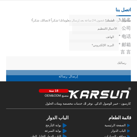
اتصل بنا
*
姓名
سنقوم بالرد عليك في غضون 24 ساعة بعد إرسال معلوماتك! شكراً لاتصالك، شكراً!
公司
*
电话
*
邮箱
言 言
إرسال رسالة
18 سنة
مصنع OEM&ODM
كارسون - خبير الوصول الذكي. نوفر لك خدمات مخصصة ومئات الحلول
قائمة الطعام
الباب الدوار
الصفحة الرئيسية
بوابة التأرجح
الباب الدوار
بوابة السرعة
مواقف السيارات
الباب الدوار القابل للطي