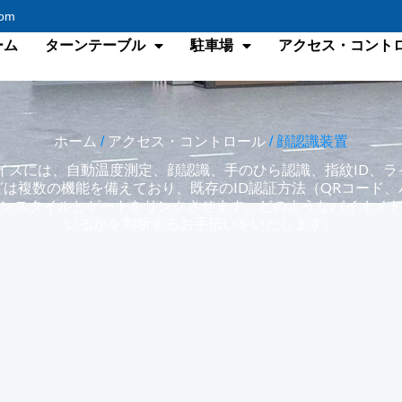
com
ーム
ターンテーブル
駐車場
アクセス・コント
ホーム
/
アクセス・コントロール
/ 顔認識装置
イスには、自動温度測定、顔認識、手のひら認識、指紋ID、ラ
は複数の機能を備えており、既存のID認証方法（QRコード
ンスタイルとゲートをリンクさせます。どのようなバイオメト
いるかを判断するお手伝いをいたします。