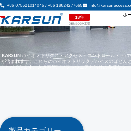
コ
+86 075521014045 / +86 18824277665
info@karsunaccess.
ン
ホ
18年
テ
OEM&ODM工場
ン
ツ
へ
ス
KARSUN
バイオメトリクス・アクセス・コントロール・デバ
が含まれます。これらのバイオメトリックデバイスのほとんど
キ
ことができます。入退室管理ソフトウェアと当社の多様なター
ッ
プ
製品カテゴリー