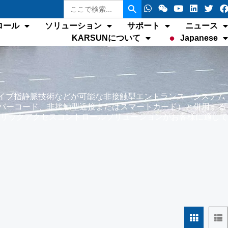
検
W
ウ
Y
リ
ツ
索
h
ェ
o
ン
イ
す
a
イ
u
ク
ッ
ロール
ソリューション
サポート
ニュース
る：
t
シ
t
ト
タ
KARSUNについて
Japanese
s
ン
u
イ
ー
a
b
ン
p
e
p
イブ指静脈技術などが可能な非接触型エントランス・システム
、バーコード、非接触型近接またはスマートカード）と併用する
リックアクセスコントロールソリューションがお客様に適して