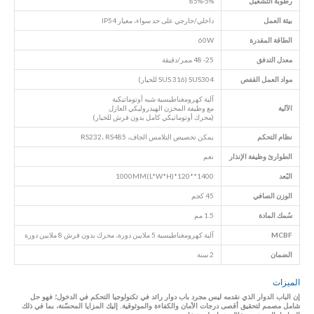
رطوبة التشغيل
5%-85%
بيئة العمل
داخلي/خارجي على حد سواء، معيار IP54
الطاقة المقدرة
60W
معدل التدفق
25- 48 ممر/دقيقة
مواد العمل القفص
SUS304 (SUS 316 للخيار)
آلية كهرومغناطيسية شبه أوتوماتيكية
الآلية
مع وظيفة المخزن الهيدروليكي العازل
(محرك أوتوماتيكي كامل بدون فرش للخيار)
نظام التحكم
يمكن تخصيص التلامس الجاف، RS232، RS485
الطوارئ
وظيفة الإنذار
نعم
البُعد
1400**120*1000MM(L*W*H)
الوزن الصافي
45 كجم
سُمك المادة
1.5 مم
MCBF
آلية كهرومغناطيسية 5 ملايين دورة، محرك بدون فرش 8 ملايين دورة
الضمان
2 سنة
الميزات
إن الباب الدوار الذي نقدمه ليس مجرد باب دوار رائد في تكنولوجيا التحكم في الدخول؛ فهو حل
شامل مصمم لتحقيق أقصى درجات الأمان والكفاءة والموثوقية. إليك المزايا المحسّنة، بما في ذلك