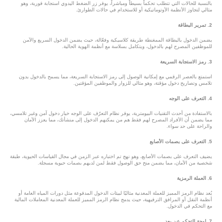
بالنسبة للحالات التي تتطلب تحكماً بسيطاً ومباشراً، يوفر زر الضغط اليدوي استجابة فورية، وهو
مثالي لتجاوز الأنظمة الأوتوماتيكية أو للاستخدام في حالات الطوارئ.
2. تمرير البطاقة
يضمن الدخول بالبطاقة الممغنطة طريقة كلاسيكية وفعّالة، حيث يضمن الدخول السريع والآمن
للموظفين المصرح لهم بالدخول، ويتكامل بسلاسة مع أنظمة الهوية الحالية.
3. رمز الاستجابة السريعة
استمتع بالعصر الرقمي مع إمكانية الوصول إلى رمز الاستجابة السريعة، مما يسمح بالدخول بدون
تلامس وتصاريح دخول مؤقتة، وهو مثالي للزوار والموظفين المؤقتين.
4. التعرف على الوجه
بالاستفادة من أحدث التقنيات البيومترية، يوفر نظام التعرّف على الوجه خيار دخول آمن وغير تلامسي،
مما يضمن أن الأفراد المصرح لهم فقط هم من يمكنهم الدخول إلى منشأتك، مما يعزز الأمان
والراحة على حد سواء.
5. التعرف على بصمات الأصابع
يضيف التعرف على بصمات الأصابع، وهو نهج تم اختباره عبر الزمن في مجال القياسات الحيوية، طبقة
شخصية من الأمان، مما يضمن منح حق الوصول فقط لمن لديهم بصمات حيوية مسجلة.
6. العملة الرمزية
يُعد نظام الرمز المميز للعملة المعدنية مثاليًا لبيئات الدخول المدفوعة مثل دورات المياه العامة أو
أنظمة النقل أو المرافق الترفيهية، حيث يدمج نظام الرمز المميز للعملة المعدنية المعاملات المالية
مع التحكم في الدخول.
7. لوحة التحكم عن بعد