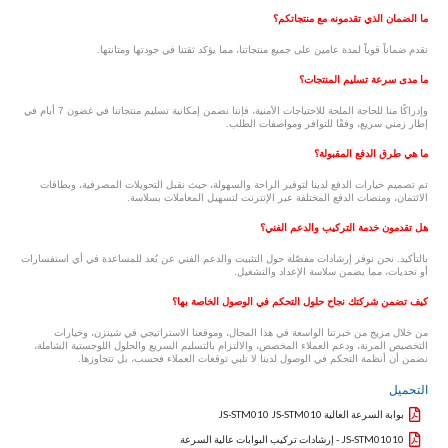
ما الضمان الذي تقدمونه مع منتجاتكم؟
نقدم ضماناً قوياً لمدة عامين على جميع منتجاتنا، مما يؤكد ثقتنا في جودتها ومتانتها.
ما مدى سرعة تسليم المنتجات؟
وإدراكًا منا للحاجة الملحة للاحتياجات الأمنية، فإننا نضمن إمكانية تسليم منتجاتنا في غضون 7 أيام في
إطار زمني سريع، وفقًا للتوافر ومواصفات الطلب.
ما هي طرق الدفع المقبولة؟
تم تصميم خيارات الدفع لدينا لتوفير الراحة والسهولة، حيث نقبل التحويلات المصرفية، وبطاقات
الائتمان، ومنصات الدفع المختلفة عبر الإنترنت لتسهيل المعاملات بسلاسة.
هل تقدمون خدمة التركيب والدعم الفني؟
بالتأكيد. نحن نوفر إرشادات مفصّلة حول التثبيت والدعم الفني عن بُعد للمساعدة في أي استفسارات
أو تحديات، مما يضمن سلاسة الإعداد والتشغيل.
كيف تضمن شركتك نجاح حلول التحكم في الوصول الخاصة بها؟
من خلال مزيج من خبرتنا الواسعة في هذا المجال، وموقعنا الاستراتيجي في شينزن، وخيارات
التخصيص المرنة، ودعم العملاء المخصص، والالتزام بالتسليم السريع والحلول اللوجستية الشاملة،
نضمن أن أنظمة التحكم في الوصول لدينا لا تلبي توقعات العملاء فحسب، بل تتجاوزها.
التحميل
بوابة السرعة العالية JS-STM010 JS-STM010
JS-STM01010 - إرشادات تركيب البوابات عالية السرعة