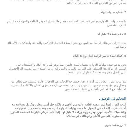
يضمن التوافق التام مع البنية التحتية الأمنية الحالية.
7. عملية صديقة للبيئة
صُممت بواباتنا الدوارة مع مراعاة الاستدامة، حيث تتميز بالتشغيل الموفر للطاقة والمواد ذات التأثير
البيئي المنخفض.
8. دعم عملاء لا مثيل له
يمتد التزامنا برضاك إلى ما بعد البيع، مع دعم العملاء الشامل للتركيب والصيانة واستكشاف الأخطاء
وإصلاحها.
9. كفالة لمدة عامين لراحة البال وراحة البال
نحن ندعم جودة بواباتنا الدوارة بضمان لمدة عامين، مما يوفر لك راحة البال والاطمئنان على
استثمارك. يؤكد هذا الضمان على التزامنا بالمتانة والموثوقية ورضا العملاء، مما يضمن لك الحصول
على أفضل دعم وخدمة ممكنة طوال عمر المنتج.
مع الباب الدوار الخاص بنا، أنت لا تختار فقط حلاً للتحكم في الدخول؛ فأنت تستثمر في نظام آمن
وفعال وموثوق به مدعوم بوعد بالجودة والدعم المخصص. ارفع مستوى الأمان والكفاءة التشغيلية
لمنشأتك مع الثقة التي تأتيك من ضماننا لمدة عامين.
التحكم في الوصول
الباب الدوار لدينا ليس مجرد قطعة عادية من الأجهزة، ولكنه حل أمني متطور يتكامل بسلاسة مع
أحدث تقنيات التحكم في الدخول. صُممت بواباتنا الدوارة لتلبية مجموعة واسعة من الاحتياجات
والتفضيلات الأمنية، فهي توفر مرونة وراحة لا مثيل لها. إليك كيف ترتقي خياراتنا المتقدمة للدخول
إلى مستوى أعلى من الأمان والوظائف في مبانيك:
1. زر ضغط يدوي