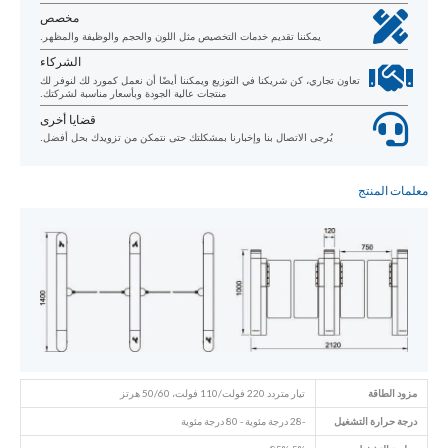
مخصص
يمكننا تقديم خدمات التخصيص مثل اللون والحجم والوظيفة والمظهر.
الشركاء
تعاون تجاري، كن شريكنا في التوزيع ويمكننا أيضًا أن نعمل كمورد لك لنوفر لك
منتجات عالية الجودة وبأسعار مناسبة لشركتك.
قضايا أخرى
يُرجى الاتصال بنا وإخبارنا بمشكلتك حتى نتمكن من تزويدك بحل أفضل.
معلمات المنتج
مزود الطاقة
تيار متردد 220 فولت/110 فولت، 50/60 هرتز
درجة حرارة التشغيل
-28 درجة مئوية - 80 درجة مئوية