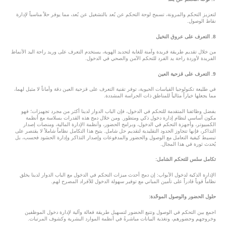
لتعزيز التحكم والمرونة، تسمح لوحة التحكم عن بُعد بالتشغيل عن بُعد، مما يوفر حلاً مناسباً لإدارة
نقاط الوصول.
8. التعرف على عروق النخيل
من خلال تقديم طريقة فريدة وآمنة للغاية لتحديد الهوية، يستخدم التعرف على وريد راحة اليد الأنماط
الفريدة لأوردة راحة يد الفرد للتحكم الآمن والصحي في الدخول.
9. التعرف على قزحية العين
في طليعة تكنولوجيا القياسات الحيوية، توفر تقنية التعرف على قزحية العين دقة وأماناً لا مثيل لهما،
مما يجعلها خياراً مثالياً للمناطق ذات الحراسة المشددة.
بفضل وظائفنا المتقدمة للتحكم في الدخول، فإن الباب الدوار لدينا أكثر من مجرد تجهيزات؛ فهو
مكون أساسي لنظام إدارة دخول ذكي ومتطور. ومن خلال دمج هذه القدرات بسلاسة مع أنظمة
الكمبيوتر، وأجهزة التحكم في الدخول، وبرامج الحضور، وأنظمة الإدارة المالية، ومنصات إصدار
التذاكر، فإنها تتجاوز الحدود التقليدية لتقديم حل شامل. يتيح هذا التكامل نظاماً شاملاً لا يقتصر على
تبسيط كيفية التعامل مع الوصول والحضور والمدفوعات وإصدار التذاكر وإدارة الحشود فحسب، بل
يُحدث ثورة في هذا المجال.
تكامل سلس للتحكم الشامل:
الإدارة الذكية لدخول الأبواب: إن دمج أحدث ميزات التحكم في الدخول مع الباب الدوار لدينا يخلق
نظاماً قوياً قادراً على تأمين المباني مع توفير سهولة الدخول للأفراد المصرح لهم.
حلول الحضور والوصول الموحّدة:
اجمع بين التحكم في الوصول وتتبع الحضور لتسهيل طريقة فعالة وآلية لإدارة دخول الموظفين
وخروجهم وحضورهم، وتغذية البيانات مباشرةً في أنظمة الموارد البشرية وكشوف المرتبات.