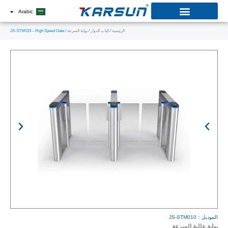
خطي
Arabic
لى
الرئيسية
/
الباب الدوار
/
بوابة السرعة
/ JS-STM019 – High Speed Gate
لمحتوى
الموديل：JS-STM010
بوابة عالية السرعة