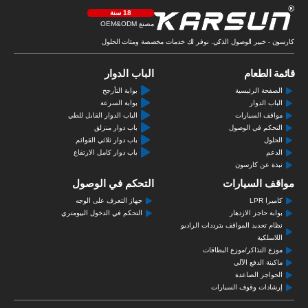
18 سنة
مصنع OEM&ODM
كارسون - خبير الوصول الذكي. نوفر لك خدمات مخصصة ومئات الحلول
قائمة الطعام
الباب الدوار
الصفحة الرئيسية
بوابة التأرجح
الباب الدوار
بوابة السرعة
مواقف السيارات
الباب الدوار القابل للطي
التحكم في الوصول
باب دوار منزلق
الحلول
باب دوار ثلاثي القوائم
الدعم
باب دوار كامل الارتفاع
نبذة عن كارسون
مواقف السيارات
التحكم في الوصول
كاميرا LPR
جهاز التعرف على الوجه
بوابة حاجز الازدهار
التحكم في الدخول البيومتري
نظام تحديد المواقف بترددات الراديو
اللاسلكية
موزع التذاكر/موزع البطاقات
ماكينة الدفع الآلي
الحواجز الصاعدة
إرشادات وقوف السيارات