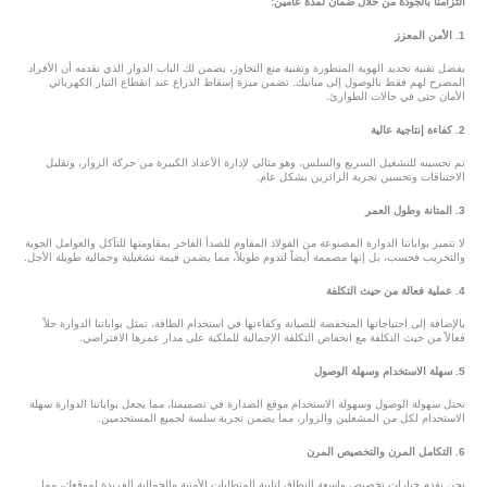
التزامنا بالجودة من خلال ضمان لمدة عامين:
1. الأمن المعزز
بفضل تقنية تحديد الهوية المتطورة وتقنية منع التجاوز، يضمن لك الباب الدوار الذي نقدمه أن الأفراد
المصرح لهم فقط بالوصول إلى مبانيك. تضمن ميزة إسقاط الذراع عند انقطاع التيار الكهربائي
الأمان حتى في حالات الطوارئ.
2. كفاءة إنتاجية عالية
تم تحسينه للتشغيل السريع والسلس، وهو مثالي لإدارة الأعداد الكبيرة من حركة الزوار، وتقليل
الاختناقات وتحسين تجربة الزائرين بشكل عام.
3. المتانة وطول العمر
لا تتميز بواباتنا الدوارة المصنوعة من الفولاذ المقاوم للصدأ الفاخر بمقاومتها للتآكل والعوامل الجوية
والتخريب فحسب، بل إنها مصممة أيضاً لتدوم طويلاً، مما يضمن قيمة تشغيلية وجمالية طويلة الأجل.
4. عملية فعالة من حيث التكلفة
بالإضافة إلى احتياجاتها المنخفضة للصيانة وكفاءتها في استخدام الطاقة، تمثل بواباتنا الدوارة حلاً
فعالاً من حيث التكلفة مع انخفاض التكلفة الإجمالية للملكية على مدار عمرها الافتراضي.
5. سهلة الاستخدام وسهلة الوصول
تحتل سهولة الوصول وسهولة الاستخدام موقع الصدارة في تصميمنا، مما يجعل بواباتنا الدوارة سهلة
الاستخدام لكل من المشغلين والزوار، مما يضمن تجربة سلسة لجميع المستخدمين.
6. التكامل المرن والتخصيص المرن
نحن نقدم خيارات تخصيص واسعة النطاق لتلبية المتطلبات الأمنية والجمالية الفريدة لموقعك، مما