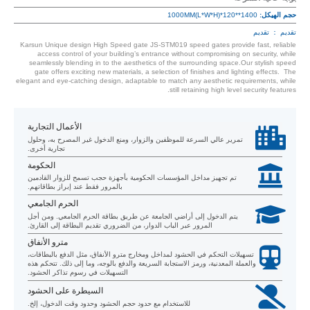
حجم الهيكل:
1400**120*1000MM(L*W*H)
تقديم ： تقديم
Karsun Unique design High Speed gate JS-STM019 speed gates provide fast, reliable
access control of your building’s entrance without compromising on security, while
seamlessly blending in to the aesthetics of the surrounding space.Our stylish speed
gate offers exciting new materials, a selection of finishes and lighting effects. The
elegant and eye-catching design, adaptable to match any aesthetic requirements, while
still retaining high level security features.
الأعمال التجارية
تمرير عالي السرعة للموظفين والزوار، ومنع الدخول غير المصرح به، وحلول
تجارية أخرى.
الحكومة
تم تجهيز مداخل المؤسسات الحكومية بأجهزة حجب تسمح للزوار القادمين
بالمرور فقط عند إبراز بطاقاتهم.
الحرم الجامعي
يتم الدخول إلى أراضي الجامعة عن طريق بطاقة الحرم الجامعي. ومن أجل
المرور عبر الباب الدوار، من الضروري تقديم البطاقة إلى القارئ.
مترو الأنفاق
تسهيلات التحكم في الحشود لمداخل ومخارج مترو الأنفاق، مثل الدفع بالبطاقات،
والعملة المعدنية، ورمز الاستجابة السريعة والدفع بالوجه، وما إلى ذلك. تتحكم هذه
التسهيلات في رسوم تذاكر الحشود.
السيطرة على الحشود
للاستخدام مع حدود حجم الحشود وحدود وقت الدخول، إلخ.