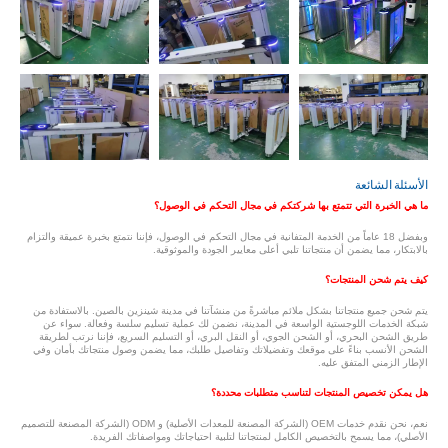
الأسئلة الشائعة
ما هي الخبرة التي تتمتع بها شركتكم في مجال التحكم في الوصول؟
وبفضل 18 عاماً من الخدمة المتفانية في مجال التحكم في الوصول، فإننا نتمتع بخبرة عميقة والتزام
بالابتكار، مما يضمن أن منتجاتنا تلبي أعلى معايير الجودة والموثوقية.
كيف يتم شحن المنتجات؟
يتم شحن جميع منتجاتنا بشكل ملائم مباشرةً من منشآتنا في مدينة شينزين بالصين. بالاستفادة من
شبكة الخدمات اللوجستية الواسعة في المدينة، نضمن لك عملية تسليم سلسة وفعالة. سواء عن
طريق الشحن البحري، أو الشحن الجوي، أو النقل البري، أو التسليم السريع، فإننا نرتب لطريقة
الشحن الأنسب بناءً على موقعك وتفضيلاتك وتفاصيل طلبك، مما يضمن وصول منتجاتك بأمان وفي
الإطار الزمني المتفق عليه.
هل يمكن تخصيص المنتجات لتناسب متطلبات محددة؟
نعم، نحن نقدم خدمات OEM (الشركة المصنعة للمعدات الأصلية) و ODM (الشركة المصنعة للتصميم
الأصلي)، مما يسمح بالتخصيص الكامل لمنتجاتنا لتلبية احتياجاتك ومواصفاتك الفريدة.