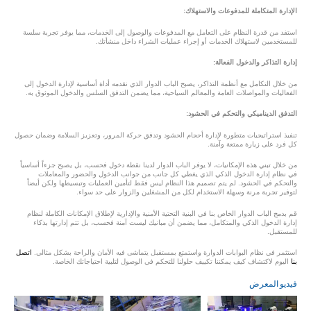
الإدارة المتكاملة للمدفوعات والاستهلاك:
استفد من قدرة النظام على التعامل مع المدفوعات والوصول إلى الخدمات، مما يوفر تجربة سلسة
للمستخدمين لاستهلاك الخدمات أو إجراء عمليات الشراء داخل منشأتك.
إدارة التذاكر والدخول الفعالة:
من خلال التكامل مع أنظمة التذاكر، يصبح الباب الدوار الذي نقدمه أداة أساسية لإدارة الدخول إلى
الفعاليات والمواصلات العامة والمعالم السياحية، مما يضمن التدفق السلس والدخول الموثوق به.
التدفق الديناميكي والتحكم في الحشود:
تنفيذ استراتيجيات متطورة لإدارة أحجام الحشود وتدفق حركة المرور، وتعزيز السلامة وضمان حصول
كل فرد على زيارة ممتعة وآمنة.
من خلال تبني هذه الإمكانيات، لا يوفر الباب الدوار لدينا نقطة دخول فحسب، بل يصبح جزءاً أساسياً
في نظام إدارة الدخول الذكي الذي يغطي كل جانب من جوانب الدخول والحضور والمعاملات
والتحكم في الحشود. لم يتم تصميم هذا النظام ليس فقط لتأمين العمليات وتبسيطها ولكن أيضاً
لتوفير تجربة مرنة وسهلة الاستخدام لكل من المشغلين والزوار على حد سواء.
قم بدمج الباب الدوار الخاص بنا في البنية التحتية الأمنية والإدارية لإطلاق الإمكانات الكاملة لنظام
إدارة الدخول الذكي والمتكامل، مما يضمن أن مبانيك ليست آمنة فحسب، بل تتم إدارتها بذكاء
للمستقبل.
استثمر في نظام البوابات الدوارة واستمتع بمستقبل يتماشى فيه الأمان والراحة بشكل مثالي.
اتصل
بنا
اليوم لاكتشاف كيف يمكننا تكييف حلولنا للتحكم في الوصول لتلبية احتياجاتك الخاصة.
فيديو المعرض