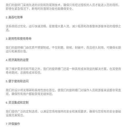
我们的旋转门采用先进的识别和防尾随技术，确保只有经过授权的人员才能进入您的场所。
即使在紧急情况下，断电时的落臂功能也能确保安全。
2.高吞吐效率
该系统经过优化，运行快速流畅，是管理大量人流、减少瓶颈和改善整体游客体验的理想之
选。
3.耐用性和使用寿命
我们的旋转栅门由优质不锈钢制成，不仅耐磨、耐候、耐破坏，而且经久耐用，可确保长期
运行和美观价值。
4.经济高效的运营
除了维护需求低和节能之外，我们的旋转栅门还是一种具有成本效益的解决方案，在其使用
寿命期间，总拥有成本较低。
5.便于使用和访问
我们的设计将无障碍和易用性放在首位，使我们的旋转栅门对操作人员和游客来说都非常直
观，确保所有用户都能获得无缝体验。
6.灵活集成和定制
我们提供广泛的定制选项，以满足您场地独特的安全和美观要求，确保与您现有的安全基础
设施完美契合。
7.环保操作