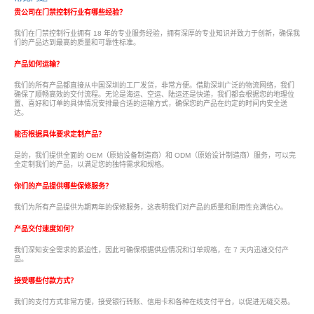
贵公司在门禁控制行业有哪些经验？
我们在门禁控制行业拥有 18 年的专业服务经验，拥有深厚的专业知识并致力于创新，确保我
们的产品达到最高的质量和可靠性标准。
产品如何运输？
我们的所有产品都直接从中国深圳的工厂发货，非常方便。借助深圳广泛的物流网络，我们
确保了顺畅高效的交付流程。无论是海运、空运、陆运还是快递，我们都会根据您的地理位
置、喜好和订单的具体情况安排最合适的运输方式，确保您的产品在约定的时间内安全送
达。
能否根据具体要求定制产品？
是的，我们提供全面的 OEM（原始设备制造商）和 ODM（原始设计制造商）服务，可以完
全定制我们的产品，以满足您的独特需求和规格。
你们的产品提供哪些保修服务？
我们为所有产品提供为期两年的保修服务，这表明我们对产品的质量和耐用性充满信心。
产品交付速度如何？
我们深知安全需求的紧迫性，因此可确保根据供应情况和订单规格，在 7 天内迅速交付产
品。
接受哪些付款方式？
我们的支付方式非常方便，接受银行转账、信用卡和各种在线支付平台，以促进无缝交易。