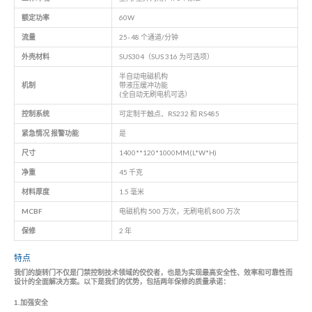
额定功率
60W
流量
25- 48 个通道/分钟
外壳材料
SUS304（SUS 316 为可选项）
半自动电磁机构
机制
带液压缓冲功能
(全自动无刷电机可选）
控制系统
可定制干触点、RS232 和 RS485
紧急情况
报警功能
是
尺寸
1400**120*1000MM(L*W*H)
净重
45 千克
材料厚度
1.5 毫米
MCBF
电磁机构 500 万次，无刷电机 800 万次
保修
2 年
特点
我们的旋转门不仅是门禁控制技术领域的佼佼者，也是为实现最高安全性、效率和可靠性而
设计的全面解决方案。以下是我们的优势，包括两年保修的质量承诺：
1.加强安全