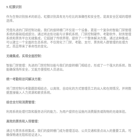
9.虹膜识别
作为生物识别技术的前沿，虹膜识别具有无与伦比的准确性和安全性，是高安全区域的理想
选择。
凭借先进的门禁控制功能，我们的旋转栅门不仅是一个设备，更是一个复杂的智能门禁管理
系统的基础组成部分。通过将这些功能与计算机系统、门禁控制硬件、考勤软件、财务管理
系统和票务平台无缝集成，它超越了传统界限，提供了一个整体解决方案。通过这种集成，
可以建立一个全面的生态系统，不仅简化了门禁、考勤、支付、票务和人群管理的处理方
式，而且带来了革命性的变化。
无缝集成，实现全面控制：
智能门禁管理：先进的门禁控制功能与我们的旋转栅门相结合，形成了一个强大的系统，既
能确保场所安全，又能方便授权人员进出。
统一考勤和访问解决方案：
将门禁控制与考勤跟踪相结合，以高效、自动化的方式管理员工的出入和在岗情况，并将数
据直接输入人力资源和薪资系统。
综合支付和消费管理：
利用系统处理付款和服务访问的能力，为用户提供在设施内消费服务或购物的无缝体验。
高效的票务和入场管理：
通过与票务系统集成，我们的旋转栅门成为管理活动、公共交通和景点出入的重要工具，可
确保畅通无阻和验证进入。