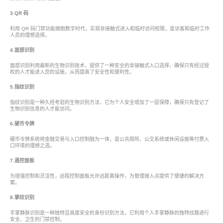
3.QR 码
利用 QR 码门禁功能拥抱数字时代，实现非接触式进入和临时访问权限，是访客和临时工作
人员的理想选择。
4.面部识别
面部识别利用最新的生物识别技术，提供了一种安全的非接触式入口选择，确保只有经过授
权的人才能进入您的设施，从而提高了安全性和便利性。
5.指纹识别
指纹识别是一种久经考验的生物识别方法，它为个人安全增加了一层保障，确保只有登记了
生物识别信息的人才能访问。
6.硬币令牌
硬币令牌系统将金融交易与入口控制融为一体，是公共厕所、公交系统或休闲设施等付费入
口环境的理想之选。
7.遥控面板
为增强控制和灵活性，远程控制面板允许远距离操作，为管理接入点提供了便捷的解决方
案。
8.掌纹识别
手掌静脉识别是一种独特且高度安全的身份识别方法，它利用个人手掌静脉的独特纹路进行
安全、卫生的门禁控制。