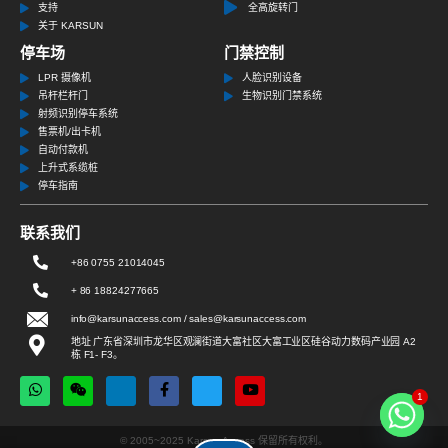
支持
全高旋转门
关于 KARSUN
停车场
门禁控制
LPR 摄像机
人脸识别设备
吊杆栏杆门
生物识别门禁系统
射频识别停车系统
售票机/出卡机
自动付款机
上升式系缆桩
停车指南
联系我们
+86 0755 21014045
+ 86 18824277665
info@karsunaccess.com / sales@karsunaccess.com
地址 广东省深圳市龙华区观澜街道大富社区大富工业区硅谷动力数码产业园 A2
栋 F1- F3。
1
© 2005~2025 Karsun Access 保留所有权利。