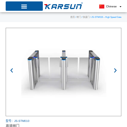
跳
Chinese
至
首页
/
转门
/
快速门
/ JS-STM019 – High Speed Gate
内
容
型号：JS-STM010
高速闸门