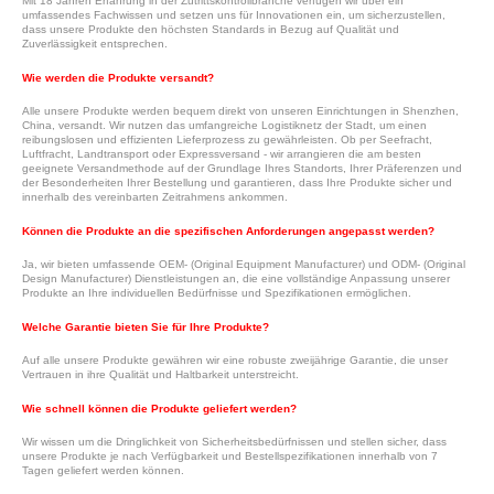
Mit 18 Jahren Erfahrung in der Zutrittskontrollbranche verfügen wir über ein
umfassendes Fachwissen und setzen uns für Innovationen ein, um sicherzustellen,
dass unsere Produkte den höchsten Standards in Bezug auf Qualität und
Zuverlässigkeit entsprechen.
Wie werden die Produkte versandt?
Alle unsere Produkte werden bequem direkt von unseren Einrichtungen in Shenzhen,
China, versandt. Wir nutzen das umfangreiche Logistiknetz der Stadt, um einen
reibungslosen und effizienten Lieferprozess zu gewährleisten. Ob per Seefracht,
Luftfracht, Landtransport oder Expressversand - wir arrangieren die am besten
geeignete Versandmethode auf der Grundlage Ihres Standorts, Ihrer Präferenzen und
der Besonderheiten Ihrer Bestellung und garantieren, dass Ihre Produkte sicher und
innerhalb des vereinbarten Zeitrahmens ankommen.
Können die Produkte an die spezifischen Anforderungen angepasst werden?
Ja, wir bieten umfassende OEM- (Original Equipment Manufacturer) und ODM- (Original
Design Manufacturer) Dienstleistungen an, die eine vollständige Anpassung unserer
Produkte an Ihre individuellen Bedürfnisse und Spezifikationen ermöglichen.
Welche Garantie bieten Sie für Ihre Produkte?
Auf alle unsere Produkte gewähren wir eine robuste zweijährige Garantie, die unser
Vertrauen in ihre Qualität und Haltbarkeit unterstreicht.
Wie schnell können die Produkte geliefert werden?
Wir wissen um die Dringlichkeit von Sicherheitsbedürfnissen und stellen sicher, dass
unsere Produkte je nach Verfügbarkeit und Bestellspezifikationen innerhalb von 7
Tagen geliefert werden können.