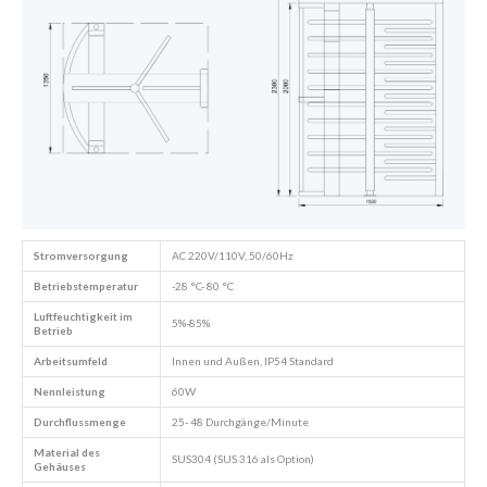
Stromversorgung
AC 220V/110V, 50/60Hz
Betriebstemperatur
-28 °C- 80 °C
Luftfeuchtigkeit im
5%-85%
Betrieb
Arbeitsumfeld
Innen und Außen, IP54 Standard
Nennleistung
60W
Durchflussmenge
25- 48 Durchgänge/Minute
Material des
SUS304 (SUS 316 als Option)
Gehäuses