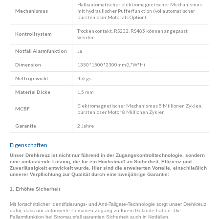
Halbautomatischer elektromagnetischer Mechanismus
Mechanismus
mit hydraulischer Pufferfunktion (vollautomatischer
bürstenloser Motor als Option)
Trockenkontakt, RS232, RS485 können angepasst
Kontrollsystem
werden
Notfall
Alarmfunktion
Ja
Dimension
1350*1500*2300mm(L*W*H)
Nettogewicht
45kgs
Material Dicke
1,5 mm
Elektromagnetischer Mechanismus 5 Millionen Zyklen,
MCBF
bürstenloser Motor 8 Millionen Zyklen
Garantie
2 Jahre
Eigenschaften
Unser Drehkreuz ist nicht nur führend in der Zugangskontrolltechnologie, sondern
eine umfassende Lösung, die für ein Höchstmaß an Sicherheit, Effizienz und
Zuverlässigkeit entwickelt wurde. Hier sind die erweiterten Vorteile, einschließlich
unserer Verpflichtung zur Qualität durch eine zweijährige Garantie:
1. Erhöhte Sicherheit
Mit fortschrittlicher Identifizierungs- und Anti-Tailgate-Technologie sorgt unser Drehkreuz
dafür, dass nur autorisierte Personen Zugang zu Ihrem Gelände haben. Die
Fallarmfunktion bei Stromausfall garantiert Sicherheit auch in Notfällen.