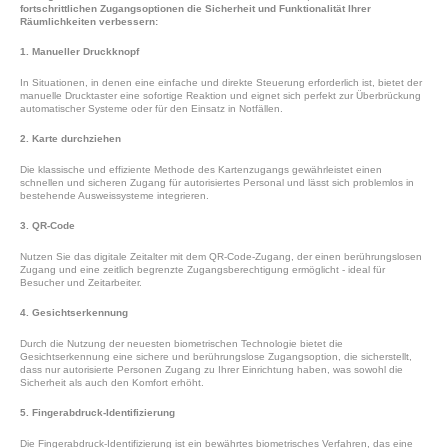
fortschrittlichen Zugangsoptionen die Sicherheit und Funktionalität Ihrer
Räumlichkeiten verbessern:
1. Manueller Druckknopf
In Situationen, in denen eine einfache und direkte Steuerung erforderlich ist, bietet der
manuelle Drucktaster eine sofortige Reaktion und eignet sich perfekt zur Überbrückung
automatischer Systeme oder für den Einsatz in Notfällen.
2. Karte durchziehen
Die klassische und effiziente Methode des Kartenzugangs gewährleistet einen
schnellen und sicheren Zugang für autorisiertes Personal und lässt sich problemlos in
bestehende Ausweissysteme integrieren.
3. QR-Code
Nutzen Sie das digitale Zeitalter mit dem QR-Code-Zugang, der einen berührungslosen
Zugang und eine zeitlich begrenzte Zugangsberechtigung ermöglicht - ideal für
Besucher und Zeitarbeiter.
4. Gesichtserkennung
Durch die Nutzung der neuesten biometrischen Technologie bietet die
Gesichtserkennung eine sichere und berührungslose Zugangsoption, die sicherstellt,
dass nur autorisierte Personen Zugang zu Ihrer Einrichtung haben, was sowohl die
Sicherheit als auch den Komfort erhöht.
5. Fingerabdruck-Identifizierung
Die Fingerabdruck-Identifizierung ist ein bewährtes biometrisches Verfahren, das eine