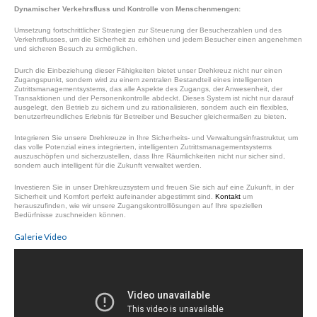
Dynamischer Verkehrsfluss und Kontrolle von Menschenmengen:
Umsetzung fortschrittlicher Strategien zur Steuerung der Besucherzahlen und des
Verkehrsflusses, um die Sicherheit zu erhöhen und jedem Besucher einen angenehmen
und sicheren Besuch zu ermöglichen.
Durch die Einbeziehung dieser Fähigkeiten bietet unser Drehkreuz nicht nur einen
Zugangspunkt, sondern wird zu einem zentralen Bestandteil eines intelligenten
Zutrittsmanagementsystems, das alle Aspekte des Zugangs, der Anwesenheit, der
Transaktionen und der Personenkontrolle abdeckt. Dieses System ist nicht nur darauf
ausgelegt, den Betrieb zu sichern und zu rationalisieren, sondern auch ein flexibles,
benutzerfreundliches Erlebnis für Betreiber und Besucher gleichermaßen zu bieten.
Integrieren Sie unsere Drehkreuze in Ihre Sicherheits- und Verwaltungsinfrastruktur, um
das volle Potenzial eines integrierten, intelligenten Zutrittsmanagementsystems
auszuschöpfen und sicherzustellen, dass Ihre Räumlichkeiten nicht nur sicher sind,
sondern auch intelligent für die Zukunft verwaltet werden.
Investieren Sie in unser Drehkreuzsystem und freuen Sie sich auf eine Zukunft, in der
Sicherheit und Komfort perfekt aufeinander abgestimmt sind.
Kontakt
um
herauszufinden, wie wir unsere Zugangskontrolllösungen auf Ihre speziellen
Bedürfnisse zuschneiden können.
Galerie Video