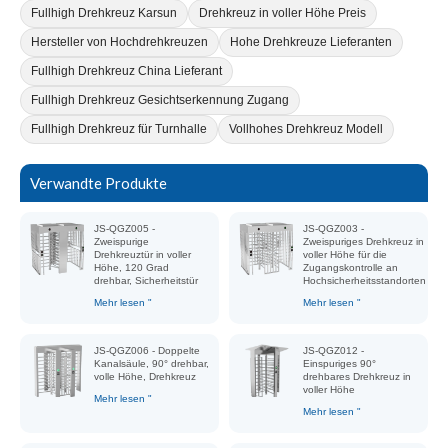
Fullhigh Drehkreuz Karsun
Drehkreuz in voller Höhe Preis
Hersteller von Hochdrehkreuzen
Hohe Drehkreuze Lieferanten
Fullhigh Drehkreuz China Lieferant
Fullhigh Drehkreuz Gesichtserkennung Zugang
Fullhigh Drehkreuz für Turnhalle
Vollhohes Drehkreuz Modell
Verwandte Produkte
JS-QGZ005 -
JS-QGZ003 -
Zweispurige
Zweispuriges Drehkreuz in
Drehkreuztür in voller
voller Höhe für die
Höhe, 120 Grad
Zugangskontrolle an
drehbar, Sicherheitstür
Hochsicherheitsstandorten
Mehr lesen "
Mehr lesen "
JS-QGZ006 - Doppelte
JS-QGZ012 -
Kanalsäule, 90° drehbar,
Einspuriges 90°
volle Höhe, Drehkreuz
drehbares Drehkreuz in
voller Höhe
Mehr lesen "
Mehr lesen "