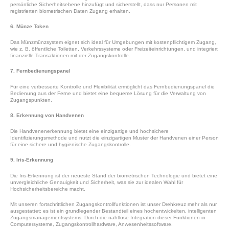
persönliche Sicherheitsebene hinzufügt und sicherstellt, dass nur Personen mit
registrierten biometrischen Daten Zugang erhalten.
6. Münze Token
Das Münzmünzsystem eignet sich ideal für Umgebungen mit kostenpflichtigem Zugang,
wie z. B. öffentliche Toiletten, Verkehrssysteme oder Freizeiteinrichtungen, und integriert
finanzielle Transaktionen mit der Zugangskontrolle.
7. Fernbedienungspanel
Für eine verbesserte Kontrolle und Flexibilität ermöglicht das Fernbedienungspanel die
Bedienung aus der Ferne und bietet eine bequeme Lösung für die Verwaltung von
Zugangspunkten.
8. Erkennung von Handvenen
Die Handvenenerkennung bietet eine einzigartige und hochsichere
Identifizierungsmethode und nutzt die einzigartigen Muster der Handvenen einer Person
für eine sichere und hygienische Zugangskontrolle.
9. Iris-Erkennung
Die Iris-Erkennung ist der neueste Stand der biometrischen Technologie und bietet eine
unvergleichliche Genauigkeit und Sicherheit, was sie zur idealen Wahl für
Hochsicherheitsbereiche macht.
Mit unseren fortschrittlichen Zugangskontrollfunktionen ist unser Drehkreuz mehr als nur
ausgestattet; es ist ein grundlegender Bestandteil eines hochentwickelten, intelligenten
Zugangsmanagementsystems. Durch die nahtlose Integration dieser Funktionen in
Computersysteme, Zugangskontrollhardware, Anwesenheitssoftware,