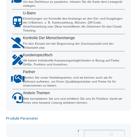
Um das Drehkreuz zu passieren, müssen Sie die Karte dem Lesegerät
vorlegen.
U-Bahn
Einrichtungen zur Kontrolle des Andrangs an den Ein- und Ausgängen
der U-Bahnen, z. B. Kartenzahlung, Münzen, QR-Code,
Gesichtszahlung usw. Diese kontrollieren die Gebühren für das Crowd-
Ticketing.
Kontrolle Der Menschenmenge
Für den Einsatz bei der Begrenzung der Zuschauerzahl und der
Einlasszeit usw.
Kundenspezifisch
Wir bieten individuelle Anpassungsmöglichkeiten in Bezug auf Farbe,
Größe, Funktion und Aussehen.
Partner
Werden Sie unser Vertriebspartner, und wir können auch als Ihr
Lieferant auftreten, um Ihnen Qualitätsprodukte und Preise für Ihr
Unternehmen zu bieten.
Andere Themen
Bitte kontaktieren Sie uns und schildern Sie uns Ihr Problem, damit wir
Ihnen eine bessere Lösung anbieten können.
Produkt-Parameter