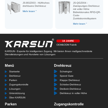
JS-BGZ003 - Hüfthohes
JS-QGZ004 -
drehbares Drehkreuz
Zweispuriges Drehkreuz
mit voller Höhe
Mehr lesen "
Bidirektionales RFID-QR-
Code-
Zutrittskontrollsystem
Mehr lesen "
18 JAHRE
OEM&ODM Fabrik
KARSUN - Experte für intelligenten Zugang. Wir bieten Ihnen maßgeschneiderte
Dienstleistungen und Hunderte von Lösungen
Menü
Drehkreuz
Startseite
Schwingtor
Drehkreuz
Speed Gate
Parken
Klappe Drehkreuz
Zugangskontrolle
Schiebe-Drehkreuz
Lösungen
Dreibein-Drehkreuz
Unterstützung
Drehkreuz in voller Höhe
Über KARSUN
Parken
Zugangskontrolle