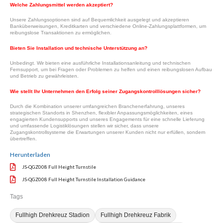
Welche Zahlungsmittel werden akzeptiert?
Unsere Zahlungsoptionen sind auf Bequemlichkeit ausgelegt und akzeptieren
Banküberweisungen, Kreditkarten und verschiedene Online-Zahlungsplattformen, um
reibungslose Transaktionen zu ermöglichen.
Bieten Sie Installation und technische Unterstützung an?
Unbedingt. Wir bieten eine ausführliche Installationsanleitung und technischen
Fernsupport, um bei Fragen oder Problemen zu helfen und einen reibungslosen Aufbau
und Betrieb zu gewährleisten.
Wie stellt Ihr Unternehmen den Erfolg seiner Zugangskontrolllösungen sicher?
Durch die Kombination unserer umfangreichen Branchenerfahrung, unseres
strategischen Standorts in Shenzhen, flexibler Anpassungsmöglichkeiten, eines
engagierten Kundensupports und unseres Engagements für eine schnelle Lieferung
und umfassende Logistiklösungen stellen wir sicher, dass unsere
Zugangskontrollsysteme die Erwartungen unserer Kunden nicht nur erfüllen, sondern
übertreffen.
Herunterladen
JS-QGZ008 Full Height Turnstile
JS-QGZ008 Full Height Turnstile Installation Guidance
Tags
Fullhigh Drehkreuz Stadion
Fullhigh Drehkreuz Fabrik