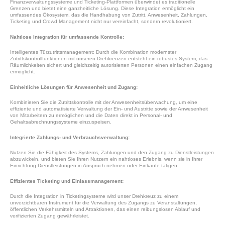
Finanzverwaltungssysteme und Ticketing-Plattformen überwindet es traditionelle
Grenzen und bietet eine ganzheitliche Lösung. Diese Integration ermöglicht ein
umfassendes Ökosystem, das die Handhabung von Zutritt, Anwesenheit, Zahlungen,
Ticketing und Crowd Management nicht nur vereinfacht, sondern revolutioniert.
Nahtlose Integration für umfassende Kontrolle:
Intelligentes Türzutrittsmanagement: Durch die Kombination modernster
Zutrittskontrollfunktionen mit unseren Drehkreuzen entsteht ein robustes System, das
Räumlichkeiten sichert und gleichzeitig autorisierten Personen einen einfachen Zugang
ermöglicht.
Einheitliche Lösungen für Anwesenheit und Zugang:
Kombinieren Sie die Zutrittskontrolle mit der Anwesenheitsüberwachung, um eine
effiziente und automatisierte Verwaltung der Ein- und Austritte sowie der Anwesenheit
von Mitarbeitern zu ermöglichen und die Daten direkt in Personal- und
Gehaltsabrechnungssysteme einzuspeisen.
Integrierte Zahlungs- und Verbrauchsverwaltung:
Nutzen Sie die Fähigkeit des Systems, Zahlungen und den Zugang zu Dienstleistungen
abzuwickeln, und bieten Sie Ihren Nutzern ein nahtloses Erlebnis, wenn sie in Ihrer
Einrichtung Dienstleistungen in Anspruch nehmen oder Einkäufe tätigen.
Effizientes Ticketing und Einlassmanagement:
Durch die Integration in Ticketingsysteme wird unser Drehkreuz zu einem
unverzichtbaren Instrument für die Verwaltung des Zugangs zu Veranstaltungen,
öffentlichen Verkehrsmitteln und Attraktionen, das einen reibungslosen Ablauf und
verifizierten Zugang gewährleistet.