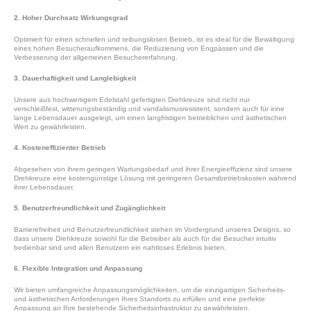
2. Hoher Durchsatz Wirkungsgrad
Optimiert für einen schnellen und reibungslosen Betrieb, ist es ideal für die Bewältigung
eines hohen Besucheraufkommens, die Reduzierung von Engpässen und die
Verbesserung der allgemeinen Besuchererfahrung.
3. Dauerhaftigkeit und Langlebigkeit
Unsere aus hochwertigem Edelstahl gefertigten Drehkreuze sind nicht nur
verschleißfest, witterungsbeständig und vandalismusresistent, sondern auch für eine
lange Lebensdauer ausgelegt, um einen langfristigen betrieblichen und ästhetischen
Wert zu gewährleisten.
4. Kosteneffizienter Betrieb
Abgesehen von ihrem geringen Wartungsbedarf und ihrer Energieeffizienz sind unsere
Drehkreuze eine kostengünstige Lösung mit geringeren Gesamtbetriebskosten während
ihrer Lebensdauer.
5. Benutzerfreundlichkeit und Zugänglichkeit
Barrierefreiheit und Benutzerfreundlichkeit stehen im Vordergrund unseres Designs, so
dass unsere Drehkreuze sowohl für die Betreiber als auch für die Besucher intuitiv
bedienbar sind und allen Benutzern ein nahtloses Erlebnis bieten.
6. Flexible Integration und Anpassung
Wir bieten umfangreiche Anpassungsmöglichkeiten, um die einzigartigen Sicherheits-
und ästhetischen Anforderungen Ihres Standorts zu erfüllen und eine perfekte
Anpassung an Ihre bestehende Sicherheitsinfrastruktur zu gewährleisten.