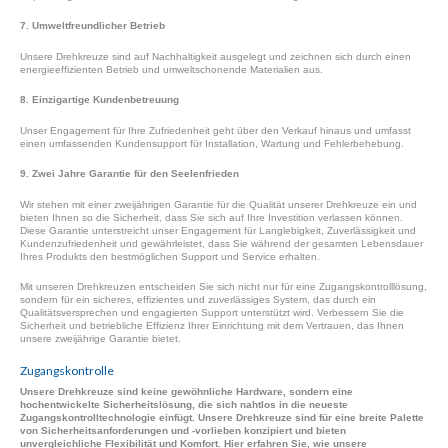
7. Umweltfreundlicher Betrieb
Unsere Drehkreuze sind auf Nachhaltigkeit ausgelegt und zeichnen sich durch einen
energieeffizienten Betrieb und umweltschonende Materialien aus.
8. Einzigartige Kundenbetreuung
Unser Engagement für Ihre Zufriedenheit geht über den Verkauf hinaus und umfasst
einen umfassenden Kundensupport für Installation, Wartung und Fehlerbehebung.
9. Zwei Jahre Garantie für den Seelenfrieden
Wir stehen mit einer zweijährigen Garantie für die Qualität unserer Drehkreuze ein und
bieten Ihnen so die Sicherheit, dass Sie sich auf Ihre Investition verlassen können.
Diese Garantie unterstreicht unser Engagement für Langlebigkeit, Zuverlässigkeit und
Kundenzufriedenheit und gewährleistet, dass Sie während der gesamten Lebensdauer
Ihres Produkts den bestmöglichen Support und Service erhalten.
Mit unseren Drehkreuzen entscheiden Sie sich nicht nur für eine Zugangskontrolllösung,
sondern für ein sicheres, effizientes und zuverlässiges System, das durch ein
Qualitätsversprechen und engagierten Support unterstützt wird. Verbessern Sie die
Sicherheit und betriebliche Effizienz Ihrer Einrichtung mit dem Vertrauen, das Ihnen
unsere zweijährige Garantie bietet.
Zugangskontrolle
Unsere Drehkreuze sind keine gewöhnliche Hardware, sondern eine
hochentwickelte Sicherheitslösung, die sich nahtlos in die neueste
Zugangskontrolltechnologie einfügt. Unsere Drehkreuze sind für eine breite Palette
von Sicherheitsanforderungen und -vorlieben konzipiert und bieten
unvergleichliche Flexibilität und Komfort. Hier erfahren Sie, wie unsere