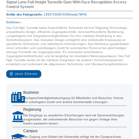
Signal Lane Full Height Turnstile Gate With Face Recognition Access
Control System
Größe des Fahrgestells:
1350*15000*2300mm(L*W*H)
Einführen：
Das Full High Turnstile bietet fortschrittliche Sicherheit mit Anti-Tailgating-Technologie,
anpassbares Design, effiziente Zugangskontrolle, benutzerfreundliche Bedienung,
Langlebigkeit und Integrationsmöglichkeiten für eine nahtlose Einbindung in das
Sicherheitssystem. Das modulare Design ermöglicht eine individuelle Anpassung an
spezifische Sicherheits- und ästhetische Anforderungen. Das Drehkreuz gewährleistet
einen schnellen und zuverlässigen Zutritt für autorisiertes Personal bei gleichzeitiger
strenger Kontrolle der Zugangspunkte. Es unterstützt verschiedene
Zugangskontrollmethoden und ist langlebig bei minimalem Wartungsaufwand. Das Full
High Turnstile wurde für die nahtlose Integration mit anderen Sicherheitssystemen
entwickelt und verbessert die allgemeinen Sicherheits- und Überwachungsfunktionen.
Jetzt Zitieren
Business
Hochgeschwindigkeitsdurchgang für Mitarbeiter und Besucher, Schutz
vor unbefugtem Zutritt und andere kommerzielle Lösungen.
Regierung
Die Eingänge zu staatlichen Einrichtungen sind mit Sperrvorrichtungen
ausgestattet, die ankommende Besucher nur gegen Vorlage ihrer
Karten passieren lassen.
Campus
Der Zugang zum Gebiet der Universität erfolgt mit der Campus-Karte.