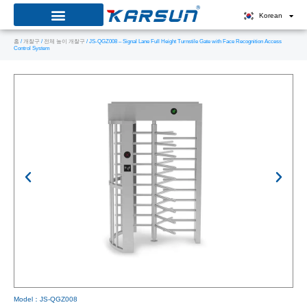
콘
Korean
텐
홈
/
개찰구
/
전체 높이 개찰구
/ JS-QGZ008 – Signal Lane Full Height Turnstile Gate with Face Recognition Access
츠
Control System
로
건
너
뛰
기
Model：JS-QGZ008