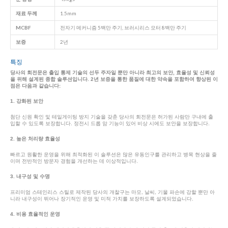
재료 두께
1.5mm
MCBF
전자기 메커니즘 5백만 주기, 브러시리스 모터 8백만 주기
보증
2년
특징
당사의 회전문은 출입 통제 기술의 선두 주자일 뿐만 아니라 최고의 보안, 효율성 및 신뢰성
을 위해 설계된 종합 솔루션입니다. 2년 보증을 통한 품질에 대한 약속을 포함하여 향상된 이
점은 다음과 같습니다:
1. 강화된 보안
첨단 신원 확인 및 테일게이팅 방지 기술을 갖춘 당사의 회전문은 허가된 사람만 구내에 출
입할 수 있도록 보장합니다. 정전시 드롭 암 기능이 있어 비상 시에도 보안을 보장합니다.
2. 높은 처리량 효율성
빠르고 원활한 운영을 위해 최적화된 이 솔루션은 많은 유동인구를 관리하고 병목 현상을 줄
이며 전반적인 방문자 경험을 개선하는 데 이상적입니다.
3. 내구성 및 수명
프리미엄 스테인리스 스틸로 제작된 당사의 개찰구는 마모, 날씨, 기물 파손에 강할 뿐만 아
니라 내구성이 뛰어나 장기적인 운영 및 미적 가치를 보장하도록 설계되었습니다.
4. 비용 효율적인 운영