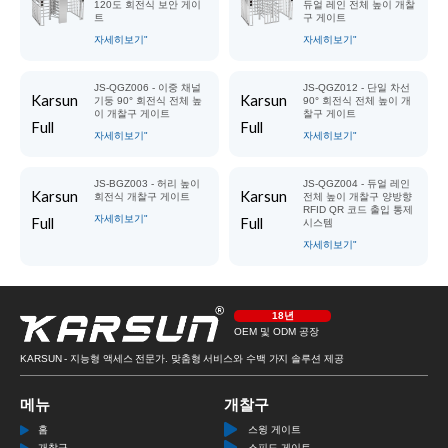
120도 회전식 보안 게이
듀얼 레인 전체 높이 개찰
트
구 게이트
자세히보기"
자세히보기"
JS-QGZ006 - 이중 채널
JS-QGZ012 - 단일 차선
기둥 90° 회전식 전체 높
90° 회전식 전체 높이 개
이 개찰구 게이트
찰구 게이트
자세히보기"
자세히보기"
JS-BGZ003 - 허리 높이
JS-QGZ004 - 듀얼 레인
회전식 개찰구 게이트
전체 높이 개찰구 양방향
RFID QR 코드 출입 통제
자세히보기"
시스템
자세히보기"
18년
OEM 및 ODM 공장
KARSUN - 지능형 액세스 전문가. 맞춤형 서비스와 수백 가지 솔루션 제공
메뉴
개찰구
홈
스윙 게이트
개찰구
스피드 게이트