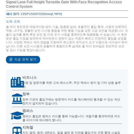
Signal Lane Full Height Turnstile Gate With Face Recognition Access
Control System
섀시 크기:
1350*15000*2300mm(L*W*H)
소개: 소개
풀 하이 회전문은 테일게이팅 방지 기술, 맞춤형 설계, 효율적인 출입 통제, 사용자 친화적인
작동, 내구성, 원활한 보안 시스템 통합을 위한 통합 기능을 갖춘 고급 보안을 제공합니다. 모
듈식 설계를 통해 특정 보안 및 미적 요구 사항을 충족하도록 맞춤화할 수 있습니다. 이 회전
문은 출입 지점을 엄격하게 제어하면서 권한이 있는 직원의 빠르고 안정적인 출입을 보장합
니다. 다양한 액세스 제어 방법을 지원하며 최소한의 유지보수 요구 사항으로 내구성이 뛰어
납니다. 다른 보안 시스템과 원활하게 통합되도록 설계된 풀 하이 턴타일은 전반적인 보안
및 감시 기능을 향상시킵니다.
지금 견적 받기
비즈니스
직원 및 방문자를 위한 고속 패스스루, 무단 액세스 방지 및 기타 상용 솔루
션.
정부
정부 기관의 출입구에는 방문객이 카드를 제시해야만 통과할 수 있는 차단
장치가 설치되어 있습니다.
캠퍼스
캠퍼스 출입은 캠퍼스 카드를 통해 가능합니다. 개찰구를 통과하려면 카드
를 리더기에 제시해야 합니다.
지하철
카드 결제, 동전, QR코드, 얼굴 결제 등 지하철 출입구의 군중 통제 시설입