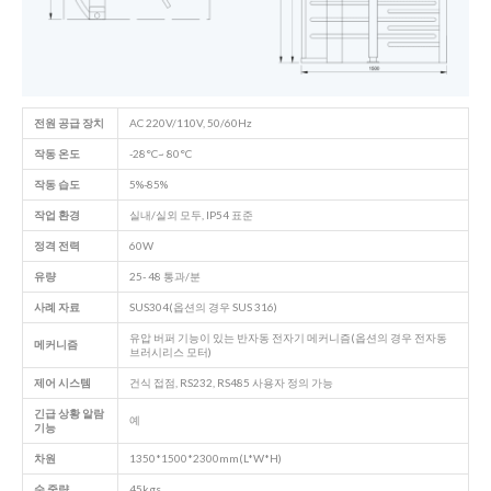
전원 공급 장치
AC 220V/110V, 50/60Hz
작동 온도
-28°C~ 80°C
작동 습도
5%-85%
작업 환경
실내/실외 모두, IP54 표준
정격 전력
60W
유량
25- 48 통과/분
사례 자료
SUS304(옵션의 경우 SUS 316)
유압 버퍼 기능이 있는 반자동 전자기 메커니즘(옵션의 경우 전자동
메커니즘
브러시리스 모터)
제어 시스템
건식 접점, RS232, RS485 사용자 정의 가능
긴급 상황
알람
예
기능
차원
1350*1500*2300mm(L*W*H)
순 중량
45kgs