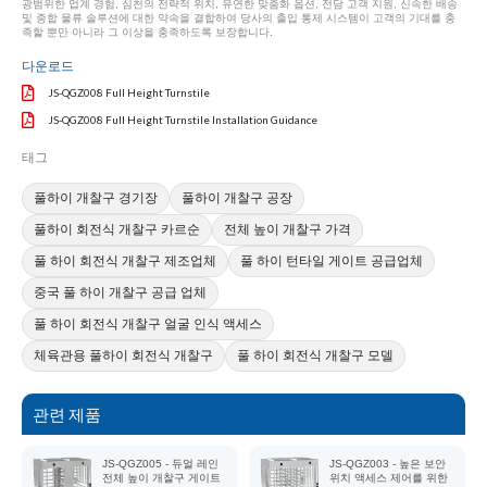
광범위한 업계 경험, 심천의 전략적 위치, 유연한 맞춤화 옵션, 전담 고객 지원, 신속한 배송
및 종합 물류 솔루션에 대한 약속을 결합하여 당사의 출입 통제 시스템이 고객의 기대를 충
족할 뿐만 아니라 그 이상을 충족하도록 보장합니다.
다운로드
JS-QGZ008 Full Height Turnstile
JS-QGZ008 Full Height Turnstile Installation Guidance
태그
풀하이 개찰구 경기장
풀하이 개찰구 공장
풀하이 회전식 개찰구 카르순
전체 높이 개찰구 가격
풀 하이 회전식 개찰구 제조업체
풀 하이 턴타일 게이트 공급업체
중국 풀 하이 개찰구 공급 업체
풀 하이 회전식 개찰구 얼굴 인식 액세스
체육관용 풀하이 회전식 개찰구
풀 하이 회전식 개찰구 모델
관련 제품
JS-QGZ005 - 듀얼 레인
JS-QGZ003 - 높은 보안
전체 높이 개찰구 게이트
위치 액세스 제어를 위한