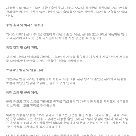
지능형 도어 액세스 관리: 최첨단 출입 통제 기능과 당사의 회전문이 결합되어 구내 보안을
강화하는 동시에 권한이 있는 사람이 쉽게 출입할 수 있는 강력한 시스템을 구축할 수 있습
니다.
통합 출석 및 액세스 솔루션:
액세스 제어와 근태 추적을 결합하여 직원의 출입, 퇴근, 근태를 효율적이고 자동화된 방식
으로 관리하고 HR 및 급여 시스템에 데이터를 직접 공급할 수 있습니다.
통합 결제 및 소비 관리:
결제 및 서비스 액세스를 처리하는 시스템의 기능을 활용하여 사용자가 시설 내에서 서비스
를 소비하거나 구매할 수 있는 원활한 경험을 제공하세요.
효율적인 발권 및 입장 관리:
개찰구는 발권 시스템과 통합되어 이벤트, 대중교통, 관광 명소의 출입을 관리하고 원활한
흐름과 확인된 입장을 보장하는 필수 도구가 됩니다.
동적 흐름 및 군중 제어:
군중 규모와 교통 흐름을 관리하고 안전을 강화하며 각 개인이 쾌적하고 안전하게 방문하도
록 보장하는 고급 전략을 구현하세요.
이러한 기능을 수용함으로써 당사의 개찰구는 단순한 출입 지점이 아니라 출입, 출석, 거래
및 군중 제어의 모든 측면을 포괄하는 지능형 출입 관리 시스템의 중심이 됩니다. 이 시스템
은 운영을 보호하고 간소화할 뿐만 아니라 운영자와 방문객 모두에게 유연하고 사용자 친화
적인 경험을 제공하도록 설계되었습니다.
당사의 회전문을 보안 및 관리 인프라에 통합하여 통합 지능형 출입 관리 시스템의 잠재력을