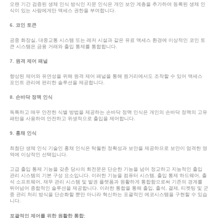
오랜 기간 검증된 생체 인식 방식인 지문 인식은 개인 보안 계층을 추가하여 등록된 생체 인
식이 있는 사람에게만 액세스 권한을 부여합니다.
6. 코인 토큰
공중 화장실, 대중교통 시스템 또는 레저 시설과 같은 유료 액세스 환경에 이상적인 코인 토
큰 시스템은 금융 거래와 출입 통제를 통합합니다.
7. 원격 제어 패널
향상된 제어와 유연성을 위해 원격 제어 패널을 통해 원거리에서도 조작할 수 있어 액세스
포인트 관리에 편리한 솔루션을 제공합니다.
8. 손바닥 정맥 인식
독특하고 매우 안전한 식별 방법을 제공하는 손바닥 정맥 인식은 개인의 손바닥 정맥의 고유
패턴을 사용하여 안전하고 위생적으로 출입을 제어합니다.
9. 홍채 인식
최첨단 생체 인식 기술인 홍채 인식은 탁월한 정확성과 보안을 제공하므로 보안이 엄격한 영
역에 이상적인 선택입니다.
고급 출입 통제 기능을 갖춘 당사의 회전문은 단순한 기능을 넘어 정교하고 지능적인 출입
관리 시스템의 기본 구성 요소입니다. 이러한 기능을 컴퓨터 시스템, 출입 통제 하드웨어, 출
석 소프트웨어, 재무 관리 시스템 및 발권 플랫폼과 원활하게 통합함으로써 기존의 경계를
뛰어넘어 종합적인 솔루션을 제공합니다. 이러한 통합을 통해 출입, 출석, 결제, 티켓팅 및 군
중 관리 처리 방식을 단순화할 뿐만 아니라 혁신하는 포괄적인 에코시스템을 구현할 수 있습
니다.
포괄적인 제어를 위한 원활한 통합: