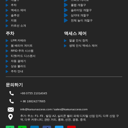
주차
플랩 개찰구
액세스 제어
슬라이딩 개찰구
솔루션
삼각대 개찰구
지원
전체 높이 개찰구
카르선 소개
주차
액세스 제어
LPR 카메라
얼굴 인식 장치
붐 배리어 게이트
생체 인식 액세스 제어
RFID 주차 시스템
티켓/카드 디스펜서
자동 결제기
상승 볼라드
주차 안내
문의하기
+86 0755 21014045
+ 86 18824277665
info@karsunaccess.com / sales@karsunaccess.com
추가: 주소: F1- F3 , 빌딩 A2, 실리콘 밸리 파워 디지털 산업 단지, 다푸 산업 구
역, 다푸 커뮤니티, 관란 거리, 롱화, 선전, 광동, 중국.