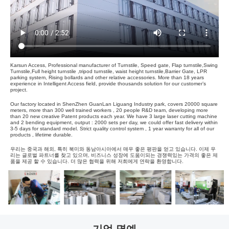
Karsun Access, Professional manufacturer of Turnstile, Speed gate, Flap turnstile,Swing
Turnstile,Full height turnstile ,tripod turnstile, waist height turnstile,Barrier Gate, LPR
parking system, Rising bollards and other relative accessories. More than 18 years
experience in Intelligent Access field, provide thousands solution for our customer’s
project.
Our factory located in ShenZhen GuanLan Liguang Industry park, covers 20000 square
meters, more than 300 well trained workers , 20 people R&D team, developing more
than 20 new creative Patent products each year. We have 3 large laser cutting machine
and 2 bending equipment, output : 2000 sets per day, we could offer fast delivery within
3-5 days for standard model. Strict quality control system , 1 year warranty for all of our
products , lifetime durable.
우리는 중국과 해외, 특히 북미와 동남아시아에서 매우 좋은 평판을 얻고 있습니다. 이제 우
리는 글로벌 파트너를 찾고 있으며, 비즈니스 성장에 도움이되는 경쟁력있는 가격의 좋은 제
품을 제공 할 수 있습니다. 더 많은 협력을 위해 저희에게 연락을 환영합니다.
기업 명예