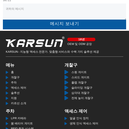
메시지 보내기
18년
OEM 및 ODM 공장
KARSUN - 지능형 액세스 전문가. 맞춤형 서비스와 수백 가지 솔루션 제공
메뉴
개찰구
홈
스윙 게이트
개찰구
스피드 게이트
주차
플랩 개찰구
액세스 제어
슬라이딩 개찰구
솔루션
삼각대 개찰구
지원
전체 높이 개찰구
카르선 소개
주차
액세스 제어
LPR 카메라
얼굴 인식 장치
붐 배리어 게이트
생체 인식 액세스 제어
RFID 주차 시스템