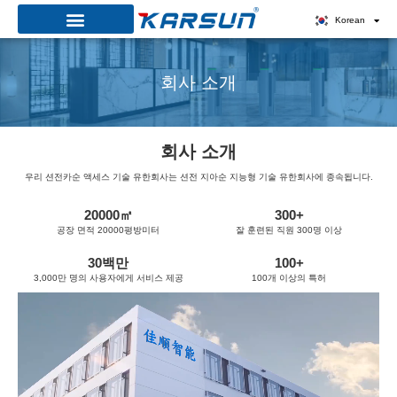
콘
Korean
텐
츠
회사 소개
로
건
너
회사 소개
뛰
기
우리 션전카순 액세스 기술 유한회사는 션전 지아순 지능형 기술 유한회사에 종속됩니다.
20000
㎡
300
+
공장 면적 20000평방미터
잘 훈련된 직원 300명 이상
30
백만
100
+
3,000만 명의 사용자에게 서비스 제공
100개 이상의 특허