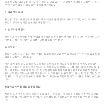
공중 화장실, 대중교통 시스템 또는 레저 시설과 같은 유료 액세스 환경에 이상적인 코인 토
큰 시스템은 금융 거래와 출입 통제를 통합합니다.
7. 원격 제어 패널
향상된 제어와 유연성을 위해 원격 제어 패널을 통해 원거리에서도 조작할 수 있어 액세스
포인트 관리에 편리한 솔루션을 제공합니다.
8. 손바닥 정맥 인식
독특하고 매우 안전한 식별 방법을 제공하는 손바닥 정맥 인식은 개인의 손바닥 정맥의 고유
패턴을 사용하여 안전하고 위생적으로 출입을 제어합니다.
9. 홍채 인식
최첨단 생체 인식 기술인 홍채 인식은 탁월한 정확성과 보안을 제공하므로 보안이 엄격한 영
역에 이상적인 선택입니다.
고급 출입 통제 기능을 갖춘 당사의 회전문은 단순한 기능을 넘어 정교하고 지능적인 출입
관리 시스템의 기본 구성 요소입니다. 이러한 기능을 컴퓨터 시스템, 출입 통제 하드웨어, 출
석 소프트웨어, 재무 관리 시스템 및 발권 플랫폼과 원활하게 통합함으로써 기존의 경계를
뛰어넘어 종합적인 솔루션을 제공합니다. 이러한 통합을 통해 출입, 출석, 결제, 티켓팅 및 군
중 관리 처리 방식을 단순화할 뿐만 아니라 혁신하는 포괄적인 에코시스템을 구현할 수 있습
니다.
포괄적인 제어를 위한 원활한 통합:
지능형 도어 액세스 관리: 최첨단 출입 통제 기능과 당사의 회전문이 결합되어 구내 보안을
강화하는 동시에 권한이 있는 사람이 쉽게 출입할 수 있는 강력한 시스템을 구축할 수 있습
니다.