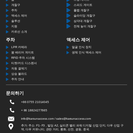
개찰구
스피드 게이트
주차
플랩 개찰구
액세스 제어
슬라이딩 개찰구
솔루션
삼각대 개찰구
지원
전체 높이 개찰구
카르선 소개
주차
액세스 제어
LPR 카메라
얼굴 인식 장치
붐 배리어 게이트
생체 인식 액세스 제어
RFID 주차 시스템
티켓/카드 디스펜서
자동 결제기
상승 볼라드
주차 안내
문의하기
+86 0755 21014045
+ 86 18824277665
info@karsunaccess.com / sales@karsunaccess.com
추가: 주소: F1- F3 , 빌딩 A2, 실리콘 밸리 파워 디지털 산업 단지, 다푸 산업 구
역, 다푸 커뮤니티, 관란 거리, 롱화, 선전, 광동, 중국.