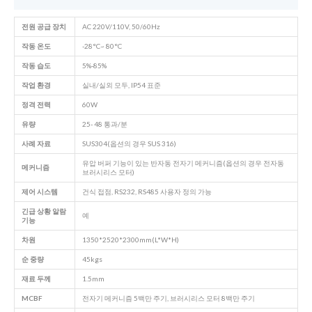
전원 공급 장치
AC 220V/110V, 50/60Hz
작동 온도
-28°C~ 80°C
작동 습도
5%-85%
작업 환경
실내/실외 모두, IP54 표준
정격 전력
60W
유량
25- 48 통과/분
사례 자료
SUS304(옵션의 경우 SUS 316)
유압 버퍼 기능이 있는 반자동 전자기 메커니즘(옵션의 경우 전자동
메커니즘
브러시리스 모터)
제어 시스템
건식 접점, RS232, RS485 사용자 정의 가능
긴급 상황
알람
예
기능
차원
1350*2520*2300mm(L*W*H)
순 중량
45kgs
재료 두께
1.5mm
MCBF
전자기 메커니즘 5백만 주기, 브러시리스 모터 8백만 주기