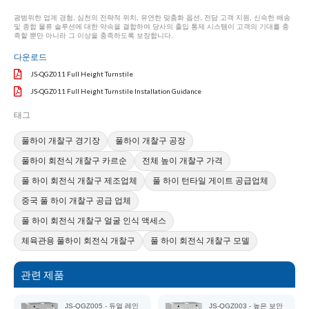
광범위한 업계 경험, 심천의 전략적 위치, 유연한 맞춤화 옵션, 전담 고객 지원, 신속한 배송
및 종합 물류 솔루션에 대한 약속을 결합하여 당사의 출입 통제 시스템이 고객의 기대를 충
족할 뿐만 아니라 그 이상을 충족하도록 보장합니다.
다운로드
JS-QGZ011 Full Height Turnstile
JS-QGZ011 Full Height Turnstile Installation Guidance
태그
풀하이 개찰구 경기장
풀하이 개찰구 공장
풀하이 회전식 개찰구 카르순
전체 높이 개찰구 가격
풀 하이 회전식 개찰구 제조업체
풀 하이 턴타일 게이트 공급업체
중국 풀 하이 개찰구 공급 업체
풀 하이 회전식 개찰구 얼굴 인식 액세스
체육관용 풀하이 회전식 개찰구
풀 하이 회전식 개찰구 모델
관련 제품
JS-QGZ005 - 듀얼 레인
JS-QGZ003 - 높은 보안