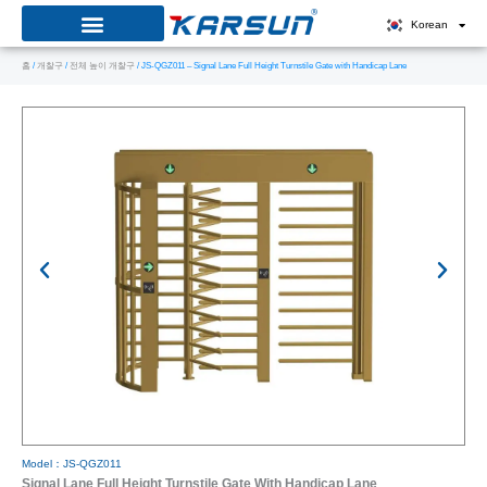
콘
Korean
텐
홈
/
개찰구
/
전체 높이 개찰구
/ JS-QGZ011 – Signal Lane Full Height Turnstile Gate with Handicap Lane
츠
로
건
너
뛰
기
Model：JS-QGZ011
Signal Lane Full Height Turnstile Gate With Handicap Lane