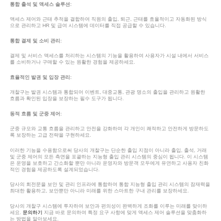
통합 출석 및 액세스 솔루션:
액세스 제어와 근태 추적을 결합하여 직원의 출입, 퇴근, 근태를 효율적이고 자동화된 방식
으로 관리하고 HR 및 급여 시스템에 데이터를 직접 공급할 수 있습니다.
통합 결제 및 소비 관리:
결제 및 서비스 액세스를 처리하는 시스템의 기능을 활용하여 사용자가 시설 내에서 서비스
를 소비하거나 구매할 수 있는 원활한 경험을 제공하세요.
효율적인 발권 및 입장 관리:
개찰구는 발권 시스템과 통합되어 이벤트, 대중교통, 관광 명소의 출입을 관리하고 원활한
흐름과 확인된 입장을 보장하는 필수 도구가 됩니다.
동적 흐름 및 군중 제어:
군중 규모와 교통 흐름을 관리하고 안전을 강화하며 각 개인이 쾌적하고 안전하게 방문하도
록 보장하는 고급 전략을 구현하세요.
이러한 기능을 수용함으로써 당사의 개찰구는 단순한 출입 지점이 아니라 출입, 출석, 거래
및 군중 제어의 모든 측면을 포괄하는 지능형 출입 관리 시스템의 중심이 됩니다. 이 시스템
은 운영을 보호하고 간소화할 뿐만 아니라 운영자와 방문객 모두에게 유연하고 사용자 친화
적인 경험을 제공하도록 설계되었습니다.
당사의 회전문을 보안 및 관리 인프라에 통합하여 통합 지능형 출입 관리 시스템의 잠재력을
최대한 활용하고, 보안뿐만 아니라 미래를 위한 스마트한 구내 관리를 보장하세요.
당사의 개찰구 시스템에 투자하여 보안과 편의성이 완벽하게 조화를 이루는 미래를 맞이하
세요.
문의하기
지금 바로 문의하여 특정 요구 사항에 맞게 액세스 제어 솔루션을 맞춤화하
는 방법을 알아보세요.