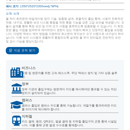
섀시 크기:
1350*2520*2300mm(L*W*H)
소개: 소개
풀 하이 회전문은 테일게이팅 방지 기술, 맞춤형 설계, 효율적인 출입 통제, 사용자 친화적인
작동, 내구성, 원활한 보안 시스템 통합을 위한 통합 기능을 갖춘 고급 보안을 제공합니다. 모
듈식 설계를 통해 특정 보안 및 미적 요구 사항을 충족하도록 맞춤화할 수 있습니다. 이 회전
문은 출입 지점을 엄격하게 제어하면서 권한이 있는 직원의 빠르고 안정적인 출입을 보장합
니다. 다양한 액세스 제어 방법을 지원하며 최소한의 유지보수 요구 사항으로 내구성이 뛰어
납니다. 다른 보안 시스템과 원활하게 통합되도록 설계된 풀 하이 턴타일은 전반적인 보안
및 감시 기능을 향상시킵니다.
지금 견적 받기
비즈니스
직원 및 방문자를 위한 고속 패스스루, 무단 액세스 방지 및 기타 상용 솔루
션.
정부
정부 기관의 출입구에는 방문객이 카드를 제시해야만 통과할 수 있는 차단
장치가 설치되어 있습니다.
캠퍼스
캠퍼스 출입은 캠퍼스 카드를 통해 가능합니다. 개찰구를 통과하려면 카드
를 리더기에 제시해야 합니다.
지하철
카드 결제, 동전, QR코드, 얼굴 결제 등 지하철 출입구의 군중 통제 시설입
니다. 이를 통해 군중 발권 수수료를 통제합니다.