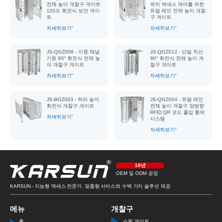
전체 높이 개찰구 게이트
위치 액세스 제어를 위한
120도 회전식 보안 게이
듀얼 레인 전체 높이 개찰
트
구 게이트
자세히보기"
자세히보기"
JS-QGZ006 - 이중 채널
JS-QGZ012 - 단일 차선
기둥 90° 회전식 전체 높
90° 회전식 전체 높이 개
이 개찰구 게이트
찰구 게이트
자세히보기"
자세히보기"
JS-BGZ003 - 허리 높이
JS-QGZ004 - 듀얼 레인
회전식 개찰구 게이트
전체 높이 개찰구 양방향
RFID QR 코드 출입 통제
자세히보기"
시스템
자세히보기"
18년
OEM 및 ODM 공장
KARSUN - 지능형 액세스 전문가. 맞춤형 서비스와 수백 가지 솔루션 제공
메뉴
개찰구
홈
스윙 게이트