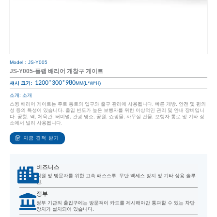
Model：JS-Y005
JS-Y005-플랩 배리어 개찰구 게이트
1200*300*980
섀시 크기:
MM(L*W*H)
소개: 소개
스윙 배리어 게이트는 주로 통로의 입구와 출구 관리에 사용됩니다. 빠른 개방, 안전 및 편의
성 등의 특성이 있습니다. 출입 빈도가 높은 보행자를 위한 이상적인 관리 및 안내 장비입니
다. 공항, 역, 체육관, 터미널, 관광 명소, 공원, 쇼핑몰, 사무실 건물, 보행자 통로 및 기타 장
소에서 널리 사용됩니다.
지금 견적 받기
비즈니스
직원 및 방문자를 위한 고속 패스스루, 무단 액세스 방지 및 기타 상용 솔루
션.
정부
정부 기관의 출입구에는 방문객이 카드를 제시해야만 통과할 수 있는 차단
장치가 설치되어 있습니다.