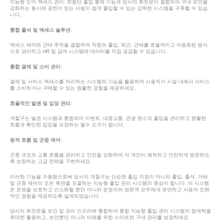
지능형 도어 액세스 관리: 최첨단 출입 통제 기능과 당사의 회전문이 결합되어 구내 보안을
강화하는 동시에 권한이 있는 사람이 쉽게 출입할 수 있는 강력한 시스템을 구축할 수 있습
니다.
통합 출석 및 액세스 솔루션:
액세스 제어와 근태 추적을 결합하여 직원의 출입, 퇴근, 근태를 효율적이고 자동화된 방식
으로 관리하고 HR 및 급여 시스템에 데이터를 직접 공급할 수 있습니다.
통합 결제 및 소비 관리:
결제 및 서비스 액세스를 처리하는 시스템의 기능을 활용하여 사용자가 시설 내에서 서비스
를 소비하거나 구매할 수 있는 원활한 경험을 제공하세요.
효율적인 발권 및 입장 관리:
개찰구는 발권 시스템과 통합되어 이벤트, 대중교통, 관광 명소의 출입을 관리하고 원활한
흐름과 확인된 입장을 보장하는 필수 도구가 됩니다.
동적 흐름 및 군중 제어:
군중 규모와 교통 흐름을 관리하고 안전을 강화하며 각 개인이 쾌적하고 안전하게 방문하도
록 보장하는 고급 전략을 구현하세요.
이러한 기능을 수용함으로써 당사의 개찰구는 단순한 출입 지점이 아니라 출입, 출석, 거래
및 군중 제어의 모든 측면을 포괄하는 지능형 출입 관리 시스템의 중심이 됩니다. 이 시스템
은 운영을 보호하고 간소화할 뿐만 아니라 운영자와 방문객 모두에게 유연하고 사용자 친화
적인 경험을 제공하도록 설계되었습니다.
당사의 회전문을 보안 및 관리 인프라에 통합하여 통합 지능형 출입 관리 시스템의 잠재력을
최대한 활용하고, 보안뿐만 아니라 미래를 위한 스마트한 구내 관리를 보장하세요.