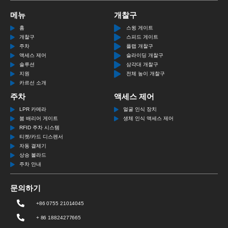
메뉴
개찰구
홈
스윙 게이트
개찰구
스피드 게이트
주차
플랩 개찰구
액세스 제어
슬라이딩 개찰구
솔루션
삼각대 개찰구
지원
전체 높이 개찰구
카르선 소개
주차
액세스 제어
LPR 카메라
얼굴 인식 장치
붐 배리어 게이트
생체 인식 액세스 제어
RFID 주차 시스템
티켓/카드 디스펜서
자동 결제기
상승 볼라드
주차 안내
문의하기
+86 0755 21014045
+ 86 18824277665