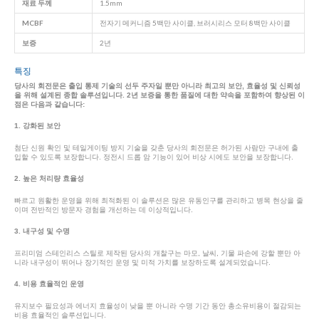
재료 두께
1.5mm
MCBF
전자기 메커니즘 5백만 사이클, 브러시리스 모터 8백만 사이클
보증
2년
특징
당사의 회전문은 출입 통제 기술의 선두 주자일 뿐만 아니라 최고의 보안, 효율성 및 신뢰성
을 위해 설계된 종합 솔루션입니다. 2년 보증을 통한 품질에 대한 약속을 포함하여 향상된 이
점은 다음과 같습니다:
1. 강화된 보안
첨단 신원 확인 및 테일게이팅 방지 기술을 갖춘 당사의 회전문은 허가된 사람만 구내에 출
입할 수 있도록 보장합니다. 정전시 드롭 암 기능이 있어 비상 시에도 보안을 보장합니다.
2. 높은 처리량 효율성
빠르고 원활한 운영을 위해 최적화된 이 솔루션은 많은 유동인구를 관리하고 병목 현상을 줄
이며 전반적인 방문자 경험을 개선하는 데 이상적입니다.
3. 내구성 및 수명
프리미엄 스테인리스 스틸로 제작된 당사의 개찰구는 마모, 날씨, 기물 파손에 강할 뿐만 아
니라 내구성이 뛰어나 장기적인 운영 및 미적 가치를 보장하도록 설계되었습니다.
4. 비용 효율적인 운영
유지보수 필요성과 에너지 효율성이 낮을 뿐 아니라 수명 기간 동안 총소유비용이 절감되는
비용 효율적인 솔루션입니다.