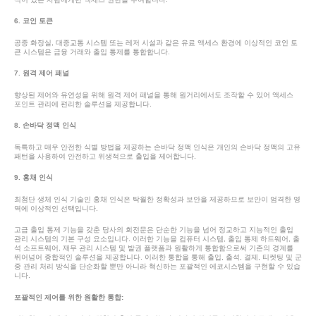
6. 코인 토큰
공중 화장실, 대중교통 시스템 또는 레저 시설과 같은 유료 액세스 환경에 이상적인 코인 토
큰 시스템은 금융 거래와 출입 통제를 통합합니다.
7. 원격 제어 패널
향상된 제어와 유연성을 위해 원격 제어 패널을 통해 원거리에서도 조작할 수 있어 액세스
포인트 관리에 편리한 솔루션을 제공합니다.
8. 손바닥 정맥 인식
독특하고 매우 안전한 식별 방법을 제공하는 손바닥 정맥 인식은 개인의 손바닥 정맥의 고유
패턴을 사용하여 안전하고 위생적으로 출입을 제어합니다.
9. 홍채 인식
최첨단 생체 인식 기술인 홍채 인식은 탁월한 정확성과 보안을 제공하므로 보안이 엄격한 영
역에 이상적인 선택입니다.
고급 출입 통제 기능을 갖춘 당사의 회전문은 단순한 기능을 넘어 정교하고 지능적인 출입
관리 시스템의 기본 구성 요소입니다. 이러한 기능을 컴퓨터 시스템, 출입 통제 하드웨어, 출
석 소프트웨어, 재무 관리 시스템 및 발권 플랫폼과 원활하게 통합함으로써 기존의 경계를
뛰어넘어 종합적인 솔루션을 제공합니다. 이러한 통합을 통해 출입, 출석, 결제, 티켓팅 및 군
중 관리 처리 방식을 단순화할 뿐만 아니라 혁신하는 포괄적인 에코시스템을 구현할 수 있습
니다.
포괄적인 제어를 위한 원활한 통합: