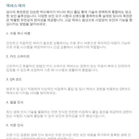
액세스 제어
당사의 회전문은 단순한 하드웨어가 아니라 최신 출입 통제 기술과 완벽하게 통합되는 정교
한 보안 솔루션입니다. 다양한 보안 요구 사항과 선호도를 충족하도록 설계된 당사의 회전문
은 탁월한 유연성과 편의성을 제공합니다. 고급 액세스 옵션으로 사업장의 보안과 기능을 향
상시키는 방법을 알아보세요:
1. 수동 푸시 버튼
간단하고 직접적인 제어가 필요한 상황에서는 수동 푸시 버튼으로 즉각적인 대응이 가능하
므로 자동 시스템을 재정의하거나 긴급 상황에서 사용하기에 적합합니다.
2. 카드 스와이프
고전적이고 효율적인 방법인 카드 스와이프 액세스는 권한이 있는 직원이 빠르고 안전하게
입장할 수 있도록 보장하며 기존 ID 시스템과 원활하게 통합됩니다.
3. QR 코드
방문자 및 임시 직원에게 이상적인 비접촉식 출입 및 임시 액세스 권한을 허용하는 QR코드
액세스로 디지털 시대를 맞이하세요.
4. 얼굴 인식
최신 생체 인식 기술을 활용하는 안면 인식은 안전한 비접촉식 출입 옵션을 제공하여 권한이
있는 사람만 시설에 출입할 수 있어 보안과 편의성을 모두 향상시킵니다.
5. 지문 인식
오랜 기간 검증된 생체 인식 방식인 지문 인식은 개인 보안 계층을 추가하여 등록된 생체 인
식이 있는 사람에게만 액세스 권한을 부여합니다.