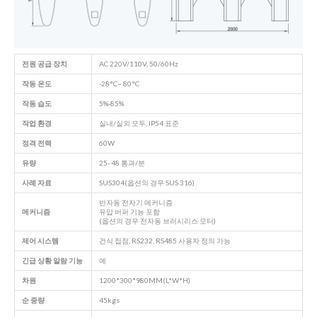
전원 공급 장치
AC 220V/110V, 50/60Hz
작동 온도
-28°C~ 80°C
작동 습도
5%-85%
작업 환경
실내/실외 모두, IP54 표준
정격 전력
60W
유량
25- 48 통과/분
사례 자료
SUS304(옵션의 경우 SUS 316)
반자동 전자기 메커니즘
메커니즘
유압 버퍼 기능 포함
(옵션의 경우 전자동 브러시리스 모터)
제어 시스템
건식 접점, RS232, RS485 사용자 정의 가능
긴급 상황
알람 기능
예
차원
1200*300*980MM(L*W*H)
순 중량
45kgs