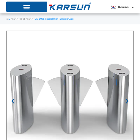
콘
Korean
텐
홈
/
개찰구
/
플랩 개찰구
/ JS-Y005-Flap Barrier Turnstile Gate
츠
로
건
너
뛰
기