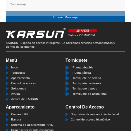
Enviar Mensaje
18 AÑOS
Fábrica OEM&ODM
KARSUN - Experto en acceso inteligente. Le ofrecemos servicios personalizados y
cientos de soluciones
Menú
Torniquete
Inicio
Puerta abatible
Torniquete
Puerta rápida
Aparcamiento
Torniquete de solapa
Control de acceso
Torniquete deslizante
Soluciones
Torniquete trípode
Ayuda
Torniquete de altura total
Acerca de KARSUN
Aparcamiento
Control De Acceso
Cámara LPR
Dispositivo de reconocimiento facial
Barrera
Control de acceso biométrico
Sistema de aparcamiento RFID
Dispensador de billetes/tarjetas