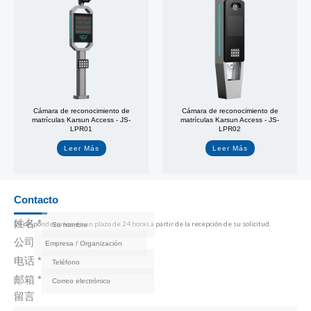
Cámara de reconocimiento de
Cámara de reconocimiento de
matrículas Karsun Access - JS-
matrículas Karsun Access - JS-
LPR01
LPR02
Leer Más
Leer Más
Contacto
姓名
*
Le responderemos en un plazo de 24 horas a partir de la recepción de su solicitud.
公司
电话
*
邮箱
*
留言