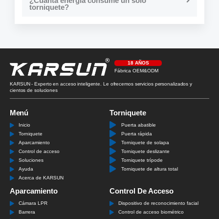
¿Cuánta energía consume un solo
torniquete?
18 AÑOS
Fábrica OEM&ODM
KARSUN - Experto en acceso inteligente. Le ofrecemos servicios personalizados y
cientos de soluciones
Menú
Torniquete
Inicio
Puerta abatible
Torniquete
Puerta rápida
Aparcamiento
Torniquete de solapa
Control de acceso
Torniquete deslizante
Soluciones
Torniquete trípode
Ayuda
Torniquete de altura total
Acerca de KARSUN
Aparcamiento
Control De Acceso
Cámara LPR
Dispositivo de reconocimiento facial
Barrera
Control de acceso biométrico