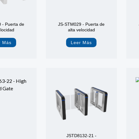
- Puerta de
JS-STM029 - Puerta de
elocidad
alta velocidad
r Más
Leer Más
JSTD8132-21 -