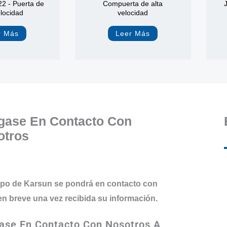
2 - Puerta de
Compuerta de alta
elocidad
velocidad
r Más
Leer Más
gase En Contacto Con
otros
ipo de Karsun se pondrá en contacto con
en breve una vez recibida su información.
ase En Contacto Con Nosotros A