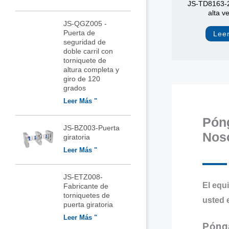
JS-TD8163-2
alta v
JS-QGZ005 -
Puerta de
Lee
seguridad de
doble carril con
torniquete de
altura completa y
giro de 120
grados
Leer Más "
Pón
JS-BZ003-Puerta
Nos
giratoria
Leer Más "
JS-ETZ008-
El equ
Fabricante de
torniquetes de
usted 
puerta giratoria
Leer Más "
Póng