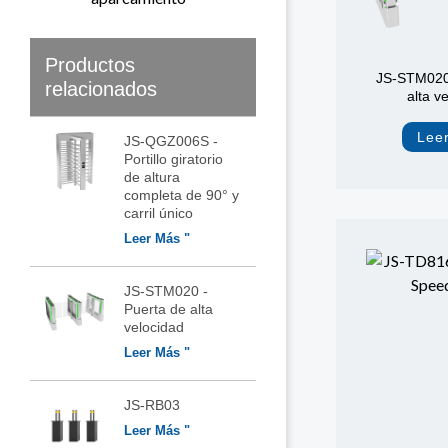
Productos
JS-STM020 
relacionados
alta v
Lee
JS-QGZ006S -
Portillo giratorio
de altura
completa de 90° y
carril único
Leer Más "
JS-STM020 -
Puerta de alta
velocidad
Leer Más "
JS-RB03
Leer Más "