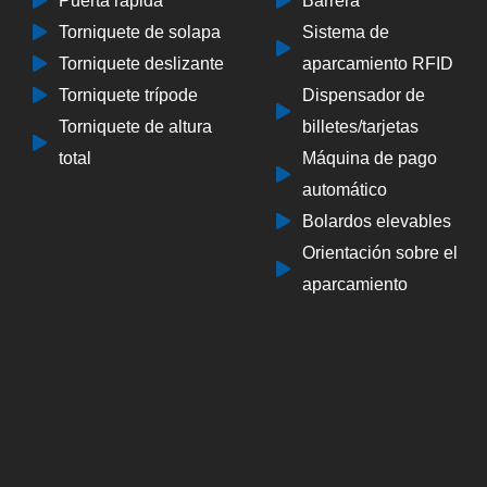
Puerta rápida
Barrera
Torniquete de solapa
Sistema de
Torniquete deslizante
aparcamiento RFID
Torniquete trípode
Dispensador de
Torniquete de altura
billetes/tarjetas
total
Máquina de pago
automático
Bolardos elevables
Orientación sobre el
aparcamiento