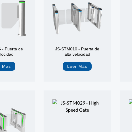
- Puerta de
JS-STM010 - Puerta de
elocidad
alta velocidad
r Más
Leer Más