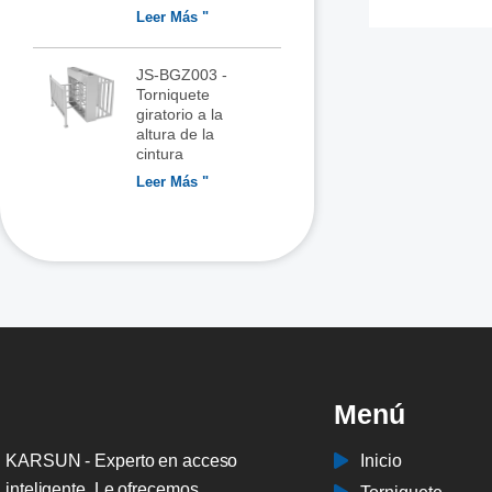
Leer Más "
JS-BGZ003 -
Torniquete
giratorio a la
altura de la
cintura
Leer Más "
Menú
KARSUN - Experto en acceso
Inicio
inteligente. Le ofrecemos