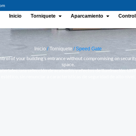
com
Inicio
Torniquete
Aparcamiento
Control
Inicio
/
Torniquete
/ Speed Gate
trol of your building’s entrance without compromising on security,
space.
teriales, una selección de acabados y efectos de iluminación. Un nu
estético, sin renunciar a características de seguridad de alto nivel.