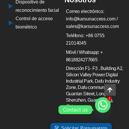
Dispositivo de
reconocimiento facial
Correo electrónico:
Control de acceso
info@karsunaccess.com /
sales@karsunaccess.com
biométrico
Teléfono: +86 0755
21014045
Móvil / Whatsapp: +
8618824277665
Dirección F1- F3 , Building A2,
Silicon Valley Power Digital
Industrial Park, Dafu Industry
Zone, Dafu community ,
Guanlan Street, Longhua,
Shenzhen, Guang Dong,
1
China.
Contact us
Solicitar Presupuesto