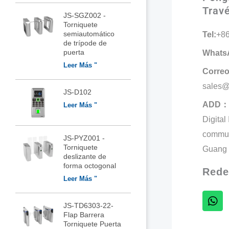
Trav
JS-SGZ002 -
Torniquete
semiautomático
Tel:
+8
de trípode de
puerta
WhatsA
Leer Más "
Correo
sales@
JS-D102
ADD：
Leer Más "
Digital
commun
JS-PYZ001 -
Torniquete
Guang 
deslizante de
forma octogonal
Rede
Leer Más "
JS-TD6303-22-
Flap Barrera
Torniquete Puerta