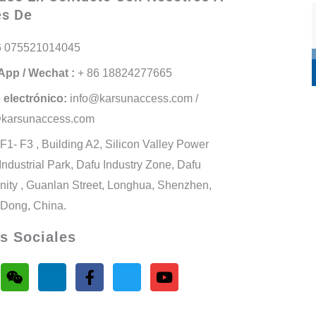
és De
6 075521014045
pp / Wechat :
+ 86 18824277665
 electrónico:
info@karsunaccess.com /
karsunaccess.com
F1- F3 , Building A2, Silicon Valley Power
 Industrial Park, Dafu Industry Zone, Dafu
ity , Guanlan Street, Longhua, Shenzhen,
Dong, China.
s Sociales