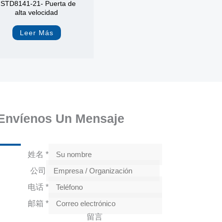
JSTD8141-21- Puerta de
alta velocidad
Leer Más
Envíenos Un Mensaje
姓名
*
公司
电话
*
邮箱
*
留言