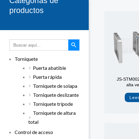
Categorías de
productos
BOTÓN DE BÚSQUEDA
Buscar:
Torniquete
Puerta abatible
Puerta rápida
JS-STM002 
alta v
Torniquete de solapa
Torniquete deslizante
Lee
Torniquete trípode
Torniquete de altura
total
Control de acceso