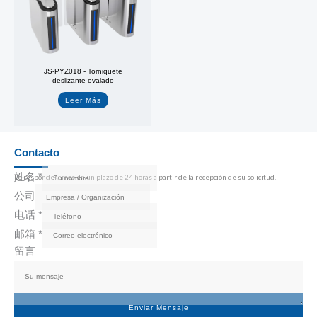
JS-PYZ018 - Torniquete
deslizante ovalado
Leer Más
Contacto
姓名
*
Le responderemos en un plazo de 24 horas a partir de la recepción de su solicitud.
公司
电话
*
邮箱
*
留言
Enviar Mensaje