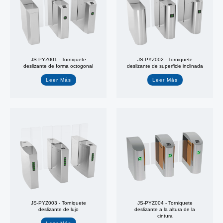
JS-PYZ001 - Torniquete
JS-PYZ002 - Torniquete
deslizante de forma octogonal
deslizante de superficie inclinada
Leer Más
Leer Más
JS-PYZ003 - Torniquete
JS-PYZ004 - Torniquete
deslizante de lujo
deslizante a la altura de la
cintura