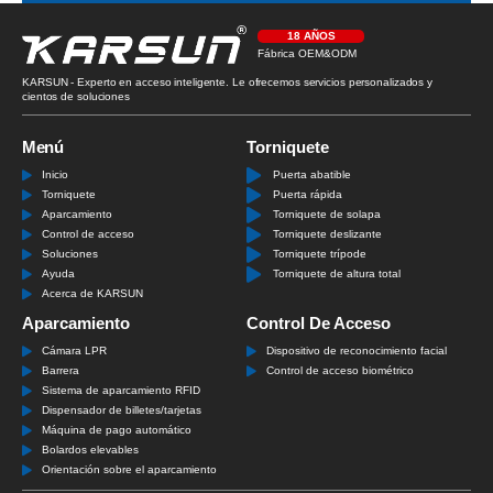
18 AÑOS
Fábrica OEM&ODM
KARSUN - Experto en acceso inteligente. Le ofrecemos servicios personalizados y
cientos de soluciones
Menú
Torniquete
Inicio
Puerta abatible
Torniquete
Puerta rápida
Aparcamiento
Torniquete de solapa
Control de acceso
Torniquete deslizante
Soluciones
Torniquete trípode
Ayuda
Torniquete de altura total
Acerca de KARSUN
Aparcamiento
Control De Acceso
Cámara LPR
Dispositivo de reconocimiento facial
Barrera
Control de acceso biométrico
Sistema de aparcamiento RFID
Dispensador de billetes/tarjetas
Máquina de pago automático
Bolardos elevables
Orientación sobre el aparcamiento